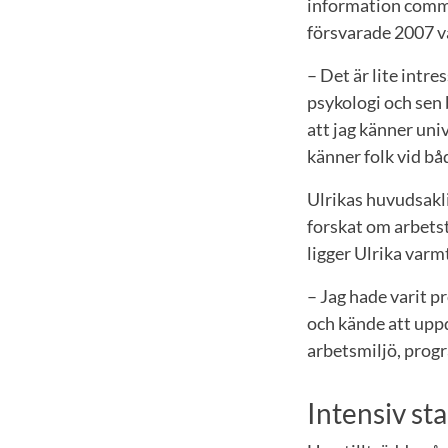
information commu
försvarade 2007 v
– Det är lite intr
psykologi och sen 
att jag känner uni
känner folk vid bå
Ulrikas huvudsakl
forskat om arbetst
ligger Ulrika varmt
– Jag hade varit p
och kände att uppd
arbetsmiljö, progr
Intensiv st