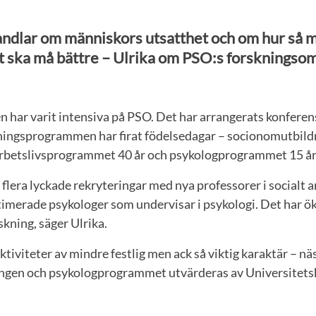
andlar om människors utsatthet och om hur så
t ska må bättre – Ulrika om PSO:s forsknings
n har varit intensiva på PSO. Det har arrangerats konfere
ldningsprogrammen har firat födelsedagar – socionomutbild
 arbetslivsprogrammet 40 år och psykologprogrammet 15 år
t flera lyckade rekryteringar med nya professorer i socialt 
timerade psykologer som undervisar i psykologi. Det har ök
skning, säger Ulrika.
tiviteter av mindre festlig men ack så viktig karaktär – nä
ngen och psykologprogrammet utvärderas av Universitets