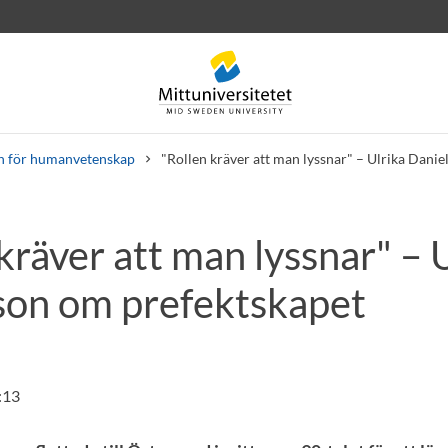
n för humanvetenskap
"Rollen kräver att man lyssnar" – Ulrika Dani
kräver att man lyssnar" – 
rev
Personal
Lediga jobb
son om prefektskapet
:13