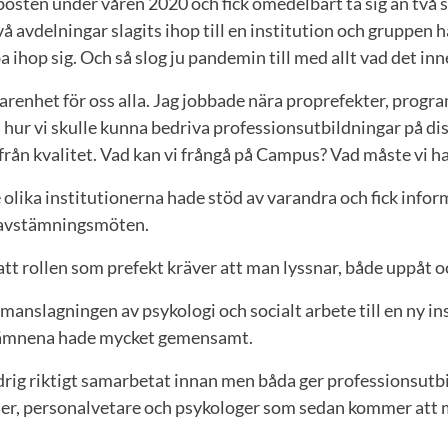
posten under våren 2020 och fick omedelbart ta sig an två 
å avdelningar slagits ihop till en institution och gruppen 
a ihop sig. Och så slog ju pandemin till med allt vad det in
farenhet för oss alla. Jag jobbade nära proprefekter, prog
hur vi skulle kunna bedriva professionsutbildningar på dis
ifrån kvalitet. Vad kan vi frångå på Campus? Vad måste vi h
 olika institutionerna hade stöd av varandra och fick infor
avstämningsmöten.
 att rollen som prefekt kräver att man lyssnar, både uppåt o
manslagningen av psykologi och socialt arbete till en ny in
t ämnena hade mycket gemensamt.
rig riktigt samarbetat innan men båda ger professionsutbi
er, personalvetare och psykologer som sedan kommer att 