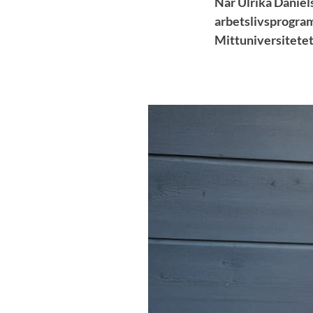
När Ulrika Daniels
arbetslivsprogramm
Mittuniversitetet 