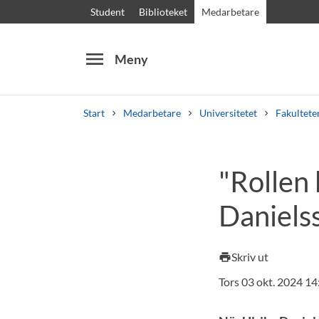
Student
Biblioteket
Medarbetare
menu
Meny
Start
Medarbetare
Universitetet
Fakultete
Sök
Andra söktjänster
"Rollen 
Kurser och program
Kursplaner
Välkomstb
Daniels
Skriv ut
print
Tors 03 okt. 2024 14