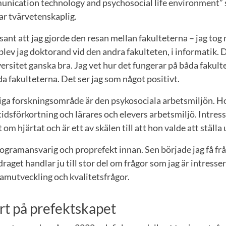
nication technology and psychosocial life environment” 
ar tvärvetenskaplig.
essant att jag gjorde den resan mellan fakulteterna – jag to
blev jag doktorand vid den andra fakulteten, i informatik. D
versitet ganska bra. Jag vet hur det fungerar på båda fakult
da fakulteterna. Det ser jag som något positivt.
iga forskningsområde är den psykosociala arbetsmiljön. H
idsförkortning och lärares och elevers arbetsmiljö. Intress
 om hjärtat och är ett av skälen till att hon valde att ställ
rogramansvarig och proprefekt innan. Sen började jag få frå
raget handlar ju till stor del om frågor som jag är intresse
amutveckling och kvalitetsfrågor.
art på prefektskapet