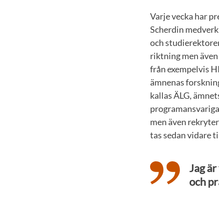
Varje vecka har p
Scherdin medverka
och studierektorer
riktning men äve
från exempelvis H
ämnenas forskning
kallas ÄLG, ämnet
programansvariga,
men även rekryter
tas sedan vidare 
Jag är
och pr