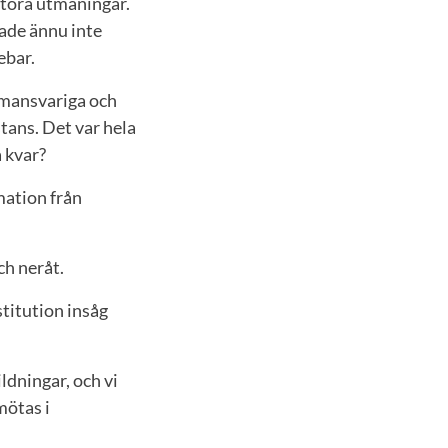
stora utmaningar.
hade ännu inte
nebar.
ramansvariga och
tans. Det var hela
a kvar?
mation från
ch neråt.
stitution insåg
ldningar, och vi
mötas i