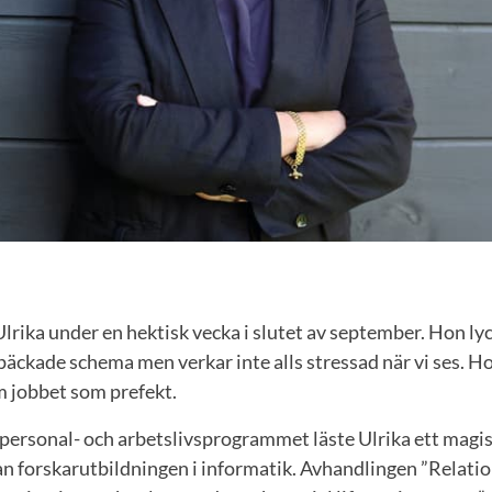
lrika under en hektisk vecka i slutet av september. Hon ly
llspäckade schema men verkar inte alls stressad när vi ses. 
m jobbet som prefekt.
 personal- och arbetslivsprogrammet läste Ulrika ett magi
an forskarutbildningen i informatik. Avhandlingen ”Relat