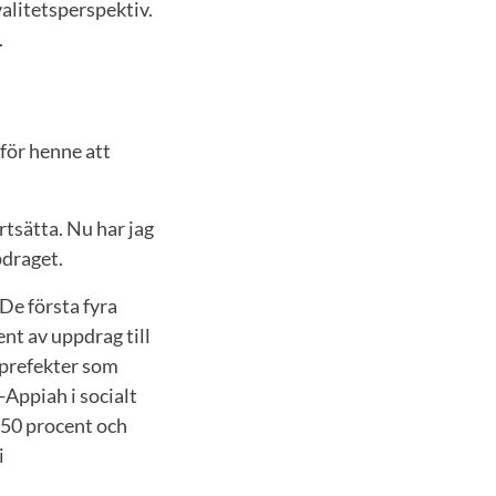
alitetsperspektiv.
.
 för henne att
rtsätta. Nu har jag
pdraget.
De första fyra
ent av uppdrag till
oprefekter som
Appiah i socialt
 50 procent och
i