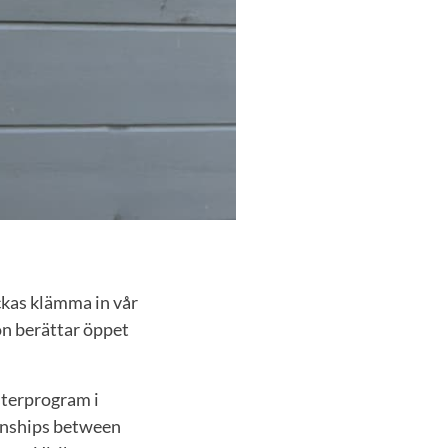
ckas klämma in vår
Hon berättar öppet
sterprogram i
ionships between