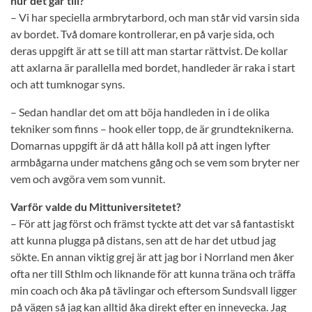
hur det går till?
– Vi har speciella armbrytarbord, och man står vid varsin sida
av bordet. Två domare kontrollerar, en på varje sida, och
deras uppgift är att se till att man startar rättvist. De kollar
att axlarna är parallella med bordet, handleder är raka i start
och att tumknogar syns.
– Sedan handlar det om att böja handleden in i de olika
tekniker som finns – hook eller topp, de är grundteknikerna.
Domarnas uppgift är då att hålla koll på att ingen lyfter
armbågarna under matchens gång och se vem som bryter ner
vem och avgöra vem som vunnit.
Varför valde du Mittuniversitetet?
– För att jag först och främst tyckte att det var så fantastiskt
att kunna plugga på distans, sen att de har det utbud jag
sökte. En annan viktig grej är att jag bor i Norrland men åker
ofta ner till Sthlm och liknande för att kunna träna och träffa
min coach och åka på tävlingar och eftersom Sundsvall ligger
på vägen så jag kan alltid åka direkt efter en innevecka. Jag