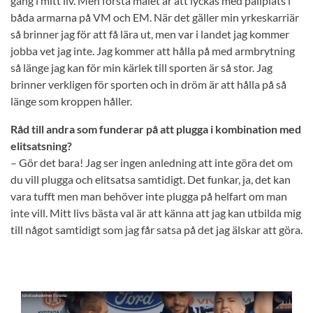
gång i mitt liv. Men första målet är att lyckas med pallplats i
båda armarna på VM och EM. När det gäller min yrkeskarriär
så brinner jag för att få lära ut, men var i landet jag kommer
jobba vet jag inte. Jag kommer att hålla på med armbrytning
så länge jag kan för min kärlek till sporten är så stor. Jag
brinner verkligen för sporten och in dröm är att hålla på så
länge som kroppen håller.
Råd till andra som funderar på att plugga i kombination med
elitsatsning?
– Gör det bara! Jag ser ingen anledning att inte göra det om
du vill plugga och elitsatsa samtidigt. Det funkar, ja, det kan
vara tufft men man behöver inte plugga på helfart om man
inte vill. Mitt livs bästa val är att känna att jag kan utbilda mig
till något samtidigt som jag får satsa på det jag älskar att göra.