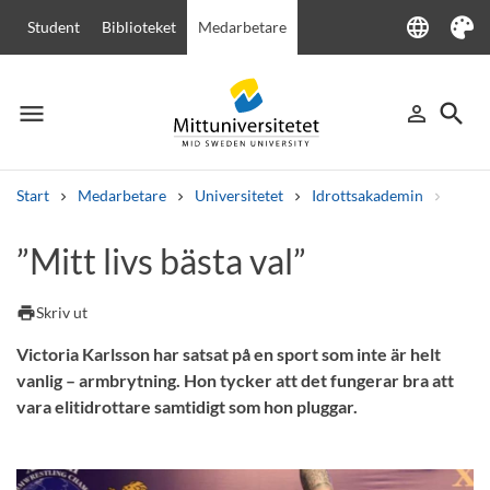
language
Student
Biblioteket
Medarbetare
Language
Tema
menu
search
person_outline
Meny
Logga in
Sök
Start
Medarbetare
Universitetet
Idrottsakademin
Stude
Sök
”Mitt livs bästa val”
Andra söktjänster
Kurser och program
Kursplaner
Välkomstbrev
Personal
print
Skriv ut
Lediga jobb
Victoria Karlsson har satsat på en sport som inte är helt
vanlig – armbrytning. Hon tycker att det fungerar bra att
vara elitidrottare samtidigt som hon pluggar.