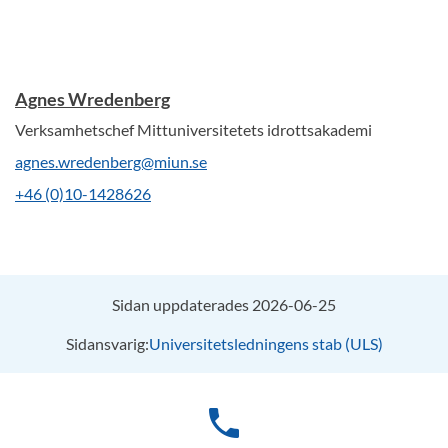
Agnes Wredenberg
Verksamhetschef Mittuniversitetets idrottsakademi
agnes.wredenberg@miun.se
+46 (0)10-1428626
Sidan uppdaterades 2026-06-25
Sidansvarig:
Universitetsledningens stab (ULS)
phone