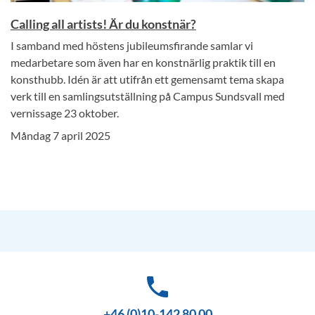
Calling all artists! Är du konstnär?
I samband med höstens jubileumsfirande samlar vi
medarbetare som även har en konstnärlig praktik till en
konsthubb. Idén är att utifrån ett gemensamt tema skapa
verk till en samlingsutställning på Campus Sundsvall med
vernissage 23 oktober.
Måndag 7 april 2025
phone
+46 (0)10-142 80 00