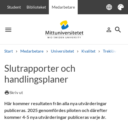
language
Student
Biblioteket
Medarbetare
Language
Tema
menu
search
person_outline
Meny
Logga in
Sök
Start
Medarbetare
Universitetet
Kvalitet
Treklövern
Sök
Slutrapporter och
Andra söktjänster
handlingsplaner
Kurser och program
Kursplaner
Välkomstbrev
Personal
Lediga jobb
print
Skriv ut
Här kommer resultaten från alla nya utvärderingar
publiceras. 2025 genomfördes piloten och därefter
kommer 4-5 nya utvärderingar publiceras varje år.