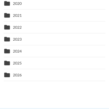
folder
2020
folder
2021
folder
2022
folder
2023
folder
2024
folder
2025
folder
2026