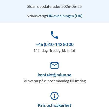
Sidan uppdaterades 2026-06-25
Sidansvarig:
HR‑avdelningen (HR)
phone
+46 (0)10-142 80 00
Måndag–fredag, kl. 8–16
mail_outline
kontakt@miun.se
Vi svarar på e-post måndag till fredag
info_outline
Kris och säkerhet