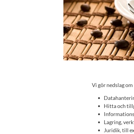
Vi gör nedslag om
Datahanteri
Hitta och ti
Informations
Lagring, ver
Juridik, till