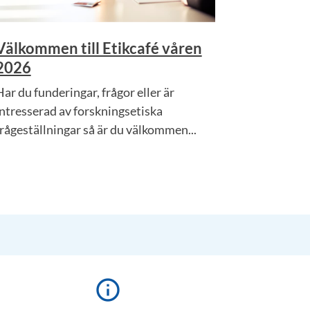
Välkommen till Etikcafé våren
2026
Har du funderingar, frågor eller är
intresserad av forskningsetiska
frågeställningar så är du välkommen...
info_outline