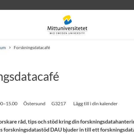
ium
Forskningsdatacafé
ngsdatacafé
rev
Personal
Lediga jobb
.00–15.00
Östersund
G3217
rskare råd, tips och stöd kring din forskningsdatahanteri
s forskningsdatastöd DAU bjuder in till ett forskningsdat