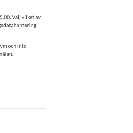
.00. Välj vilket av
ngsdatahantering
nym och inte
mälan.