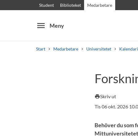
Student
Biblioteket
Medarbetare
menu
Meny
Start
Medarbetare
Universitetet
Kalendar
Sök
Andra söktjänster
Forskni
Kurser och program
Kursplaner
Välkomstb
Skriv ut
print
Tis 06 okt. 2026 10
Behöver du som fo
Mittuniversitetet