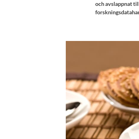
och avslappnat til
forskningsdatahan