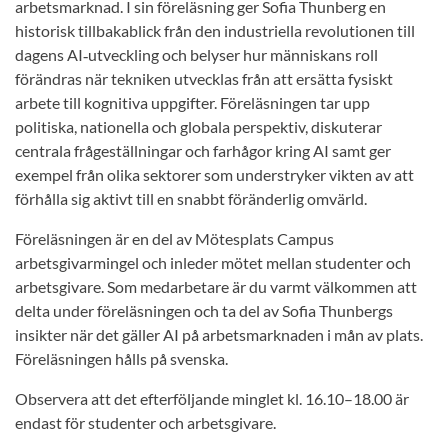
arbetsmarknad. I sin föreläsning ger Sofia Thunberg en
historisk tillbakablick från den industriella revolutionen till
dagens AI‑utveckling och belyser hur människans roll
förändras när tekniken utvecklas från att ersätta fysiskt
arbete till kognitiva uppgifter. Föreläsningen tar upp
politiska, nationella och globala perspektiv, diskuterar
centrala frågeställningar och farhågor kring AI samt ger
exempel från olika sektorer som understryker vikten av att
förhålla sig aktivt till en snabbt föränderlig omvärld.
Föreläsningen är en del av Mötesplats Campus
arbetsgivarmingel och inleder mötet mellan studenter och
arbetsgivare. Som medarbetare är du varmt välkommen att
delta under föreläsningen och ta del av Sofia Thunbergs
insikter när det gäller AI på arbetsmarknaden i mån av plats.
Föreläsningen hålls på svenska.
Observera att det efterföljande minglet kl. 16.10–18.00 är
endast för studenter och arbetsgivare.