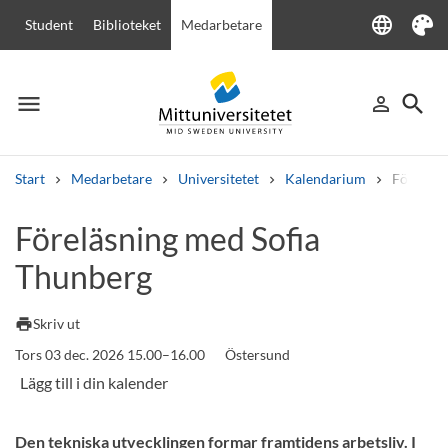
language
Student
Biblioteket
Medarbetare
Language
Tema
menu
search
person_outline
Meny
Logga in
Sök
Start
Medarbetare
Universitetet
Kalendarium
Föreläsn
Sök
Föreläsning med Sofia
Andra söktjänster
Thunberg
Kurser och program
Kursplaner
Välkomstbrev
Personal
Lediga jobb
print
Skriv ut
Tors 03 dec. 2026 15.00–16.00
Östersund
Den tekniska utvecklingen formar framtidens arbetsliv. I