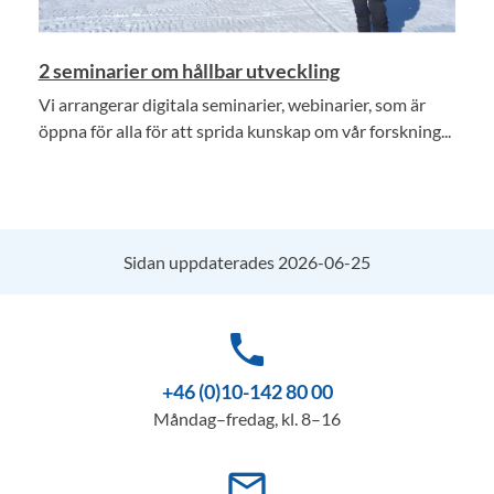
2 seminarier om hållbar utveckling
Vi arrangerar digitala seminarier, webinarier, som är
öppna för alla för att sprida kunskap om vår forskning...
Sidan uppdaterades 2026-06-25
phone
+46 (0)10-142 80 00
Måndag–fredag, kl. 8–16
mail_outline