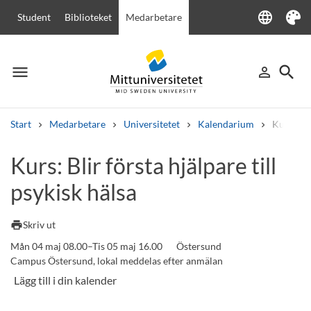
language
Student
Biblioteket
Medarbetare
Language
Tema
menu
search
person_outline
Meny
Logga in
Sök
Start
Medarbetare
Universitetet
Kalendarium
Kurs: Bli
Sök
Kurs: Blir första hjälpare till
Andra söktjänster
psykisk hälsa
Kurser och program
Kursplaner
Välkomstbrev
Personal
Lediga jobb
print
Skriv ut
Mån 04 maj 08.00–Tis 05 maj 16.00
Östersund
Campus Östersund, lokal meddelas efter anmälan