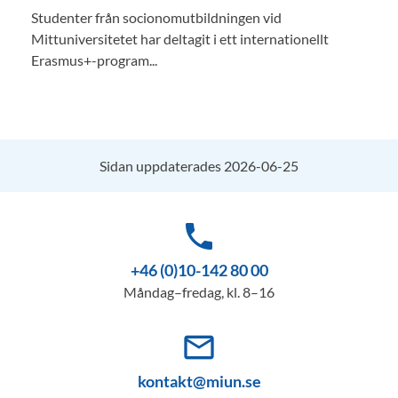
Studenter från socionomutbildningen vid
Mittuniversitetet har deltagit i ett internationellt
Erasmus+-program...
Sidan uppdaterades 2026-06-25
phone
+46 (0)10-142 80 00
Måndag–fredag, kl. 8–16
mail_outline
kontakt@miun.se