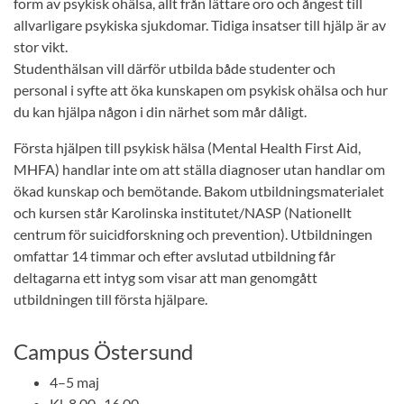
form av psykisk ohälsa, allt från lättare oro och ångest till
allvarligare psykiska sjukdomar. Tidiga insatser till hjälp är av
stor vikt.
Studenthälsan vill därför utbilda både studenter och
personal i syfte att öka kunskapen om psykisk ohälsa och hur
du kan hjälpa någon i din närhet som mår dåligt.
Första hjälpen till psykisk hälsa (Mental Health First Aid,
MHFA) handlar inte om att ställa diagnoser utan handlar om
ökad kunskap och bemötande. Bakom utbildningsmaterialet
och kursen står Karolinska institutet/NASP (Nationellt
centrum för suicidforskning och prevention). Utbildningen
omfattar 14 timmar och efter avslutad utbildning får
deltagarna ett intyg som visar att man genomgått
utbildningen till första hjälpare.
Campus Östersund
4–5 maj
Kl. 8.00–16.00