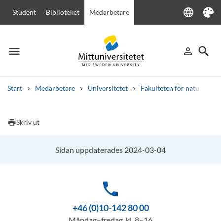
language
Student
Biblioteket
Medarbetare
Language
Tema
menu
search
person_outline
Meny
Logga in
Sök
Start
Medarbetare
Universitetet
Fakulteten för naturveten
Sök
Andra söktjänster
print
Skriv ut
Kurser och program
Kursplaner
Välkomstbrev
Personal
Lediga jobb
Sidan uppdaterades 2024-03-04
phone
+46 (0)10-142 80 00
Måndag–fredag, kl. 8–16