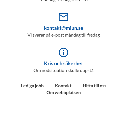
mail_outline
kontakt@miun.se
Vi svarar på e-post måndag till fredag
info_outline
Kris och säkerhet
Om nödsituation skulle uppstå
Lediga jobb
Kontakt
Hitta till oss
Om webbplatsen