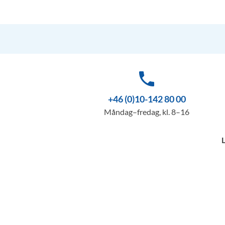
phone
+46 (0)10-142 80 00
Måndag–fredag, kl. 8–16