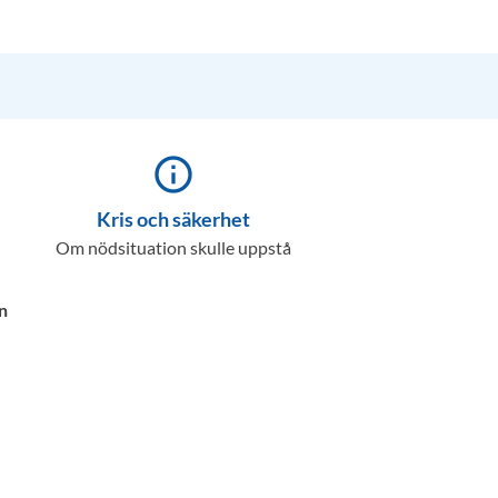
info_outline
Kris och säkerhet
Om nödsituation skulle uppstå
n