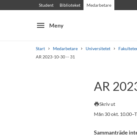
Student
Biblioteket
Medarbetare
menu
Meny
Start
Medarbetare
Universitetet
Fakultete
AR 2023-10-30 -- 31
Sök
Andra söktjänster
AR 2023
Kurser och program
Kursplaner
Välkomstb
Skriv ut
print
Mån 30 okt. 10.00–Ti
Sammanträde inte