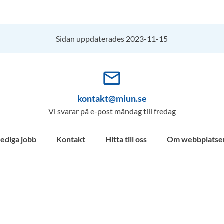
Sidan uppdaterades 2023-11-15
mail_outline
kontakt@miun.se
Vi svarar på e-post måndag till fredag
Lediga jobb
Kontakt
Hitta till oss
Om webbplatse