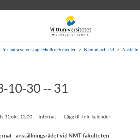
n för naturvetenskap, teknik och medier
Nämnd och råd
Anställn
‑10‑30 ‑‑ 31
rev
Personal
Lediga jobb
s 31 okt. 13.00
Internat
rnat - anställningsrådet vid NMT-fakulteten