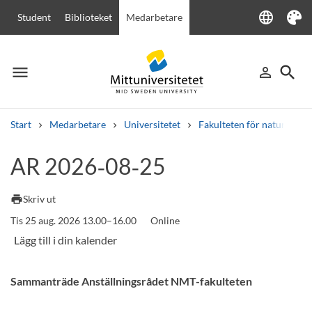
language
Student
Biblioteket
Medarbetare
Language
Tema
menu
search
person_outline
Meny
Logga in
Sök
Start
Medarbetare
Universitetet
Fakulteten för naturveten
Sök
AR 2026‑08‑25
Andra söktjänster
Kurser och program
Kursplaner
Välkomstbrev
Personal
print
Skriv ut
Lediga jobb
Tis 25 aug. 2026 13.00–16.00
Online
Sammanträde Anställningsrådet NMT-fakulteten