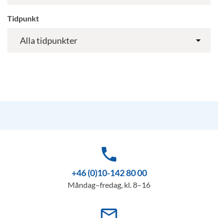
Tidpunkt
phone
+46 (0)10-142 80 00
Måndag–fredag, kl. 8–16
mail_outline