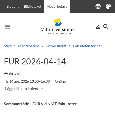
language
Student
Biblioteket
Medarbetare
Language
Tema
menu
search
person_outline
Meny
Logga in
Sök
Start
Medarbetare
Universitetet
Fakulteten för naturveten
Sök
FUR 2026‑04‑14
Andra söktjänster
Kurser och program
Kursplaner
Välkomstbrev
Personal
print
Skriv ut
Lediga jobb
Tis 14 apr. 2026 13.00–16.00
Online
Sammanträde - FUR vid NMT-fakulteten