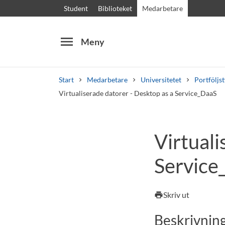
Student
Biblioteket
Medarbetare
menu
Meny
Start
Medarbetare
Universitetet
Portföljs
Virtualiserade datorer - Desktop as a Service_DaaS
Sök
Andra söktjänster
Virtuali
Kurser och program
Kursplaner
Välkomstb
Service
Skriv ut
print
Beskrivnin