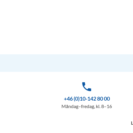
phone
+46 (0)10-142 80 00
Måndag–fredag, kl. 8–16