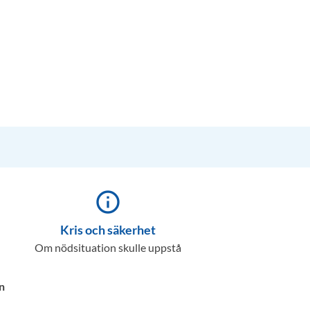
info_outline
Kris och säkerhet
Om nödsituation skulle uppstå
n