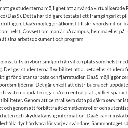
r att ge studenterna möjlighet att använda virtualiserade P
ce (DaaS). Detta har tidigare testats i ett framgångsrikt pi
 drift igen. DaaS möjliggör åtkomst till skrivbordsmiljön fr
 som helst. Oavsett om man är på campus, hemma eller på r
 åt sina arbetsdokument och program.
omst till skrivbordsmiljön från vilken plats som helst med
 Det ger studenterna flexibilitet att arbeta eller studera fr
viktigt för distansarbete och fjärrstudier. DaaS möjliggör c
bordsmiljöerna. Det går enkelt att distribuera och uppdat
ch systemuppdateringar på en central plats, vilket sparar 
ibiliteter. Genom att centralisera data på säkra servrar ist
t och genom att förbättra åtkomstkontroller och autenti
rheten och skydda känslig information. DaaS kan minska b
derhålla dyr hårdvara för varje användare. Sammantaget så