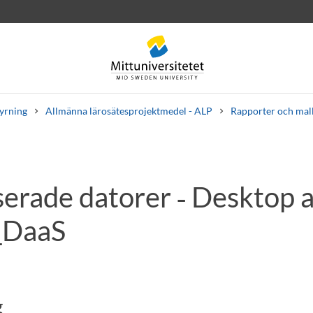
tyrning
Allmänna lärosätesprojektmedel - ALP
Rapporter och mal
serade datorer ‑ Desktop a
rev
Personal
Lediga jobb
_DaaS
g