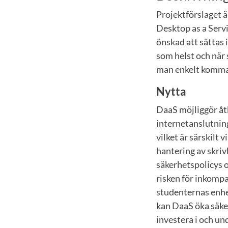
Projektförslaget ä
Desktop as a Servi
önskad att sättas i
som helst och när
man enkelt komma
Nytta
DaaS möjliggör åtk
internetanslutning.
vilket är särskilt 
hantering av skriv
säkerhetspolicys o
risken för inkompat
studenternas enhe
kan DaaS öka säke
investera i och un