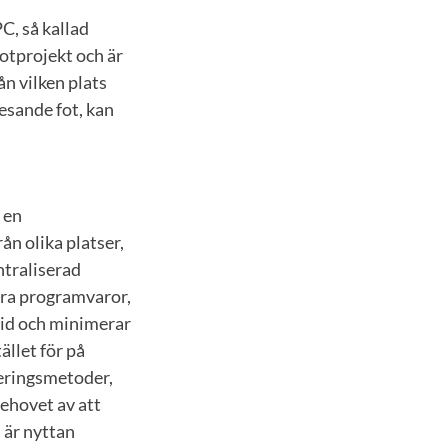
C, så kallad
lotprojekt och är
ån vilken plats
esande fot, kan
 en
ån olika platser,
entraliserad
era programvaror,
tid och minimerar
ället för på
seringsmetoder,
ehovet av att
 är nyttan