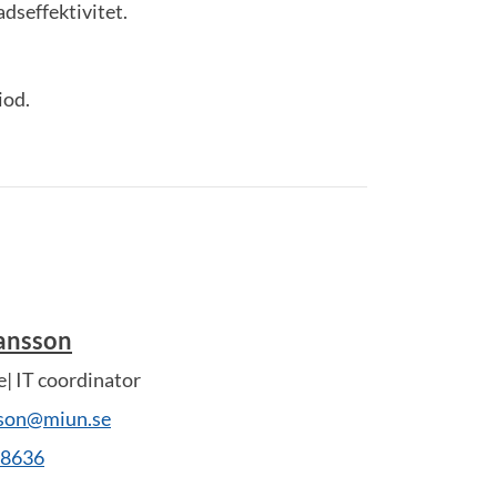
adseffektivitet.
riod.
ansson
| IT coordinator
sson@miun.se
28636