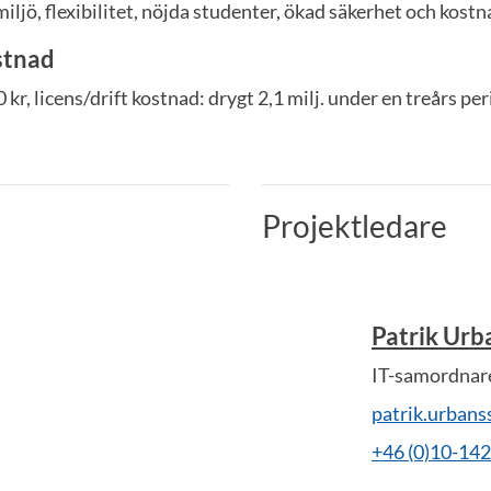
iljö, flexibilitet, nöjda studenter, ökad säkerhet och kostn
stnad
kr, licens/drift kostnad: drygt 2,1 milj. under en treårs pe
Projektledare
Patrik Urb
IT-samordnare
patrik.urban
+46 (0)10-14