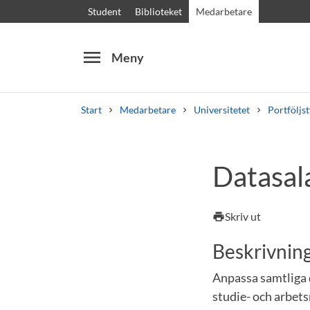
Student
Biblioteket
Medarbetare
menu
Meny
Start
Medarbetare
Universitetet
Portföljs
Sök
Andra söktjänster
Datasal
Kurser och program
Kursplaner
Välkomstb
Skriv ut
print
Beskrivnin
Anpassa samtliga d
studie- och arbet