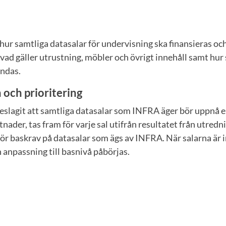
 hur samtliga datasalar för undervisning ska finansieras oc
vad gäller utrustning, möbler och övrigt innehåll samt hur 
ändas.
 och prioritering
eslagit att samtliga datasalar som INFRA äger bör uppnå e
tnader, tas fram för varje sal utifrån resultatet från utredn
för baskrav på datasalar som ägs av INFRA. När salarna är 
h anpassning till basnivå påbörjas.