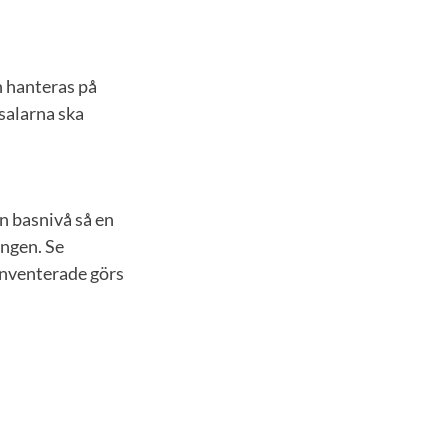
h hanteras på
salarna ska
n basnivå så en
ingen. Se
inventerade görs