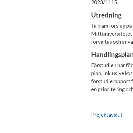
2023/1115.
Utredning
Ta fram förslag på
Mittuniversitetet 
förvaltas och anv
Handlingsplan
Förstudien har för
plan, inklusive kos
förstudierapport 
en prioritering oc
Projektavslut