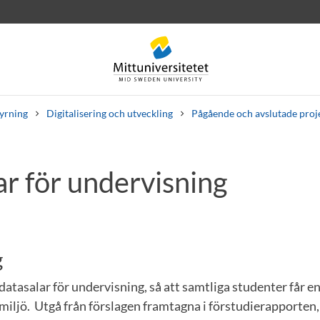
tyrning
Digitalisering och utveckling
Pågående och avslutade proj
ar för undervisning
rev
Personal
Lediga jobb
g
atasalar för undervisning, så att samtliga studenter får en
smiljö. Utgå från förslagen framtagna i förstudierapporte