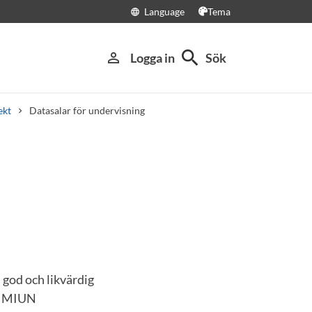
Language
Tema
language
search
person_outline
Logga in
Sök
ekt
Datasalar för undervisning
 god och likvärdig
n, MIUN