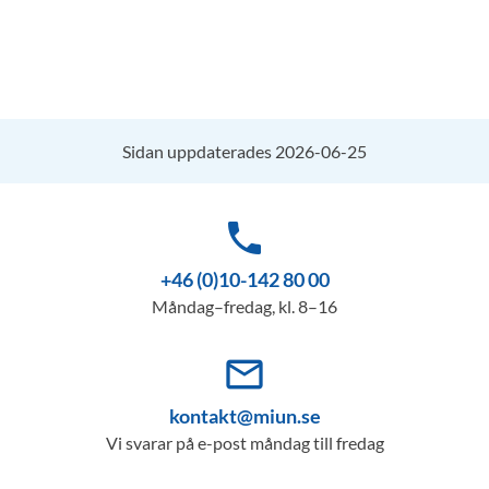
Sidan uppdaterades 2026-06-25
phone
+46 (0)10-142 80 00
Måndag–fredag, kl. 8–16
mail_outline
kontakt@miun.se
Vi svarar på e-post måndag till fredag