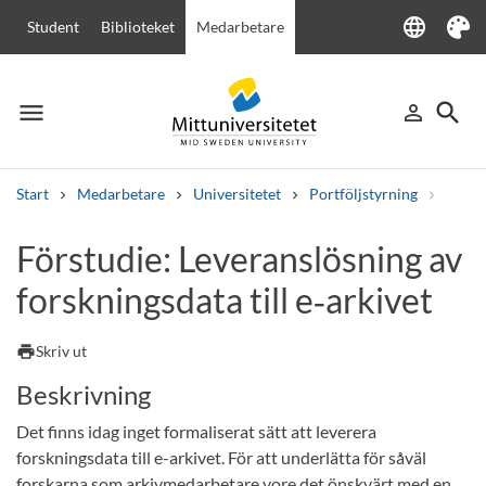
language
Student
Biblioteket
Medarbetare
Language
Tema
menu
search
person_outline
Meny
Logga in
Sök
Start
Medarbetare
Universitetet
Portföljstyrning
Digita
Sök
Förstudie: Leveranslösning av
Andra söktjänster
forskningsdata till e‑arkivet
Kurser och program
Kursplaner
Välkomstbrev
Personal
Lediga jobb
print
Skriv ut
Beskrivning
Det finns idag inget formaliserat sätt att leverera
forskningsdata till e-arkivet. För att underlätta för såväl
forskarna som arkivmedarbetare vore det önskvärt med en