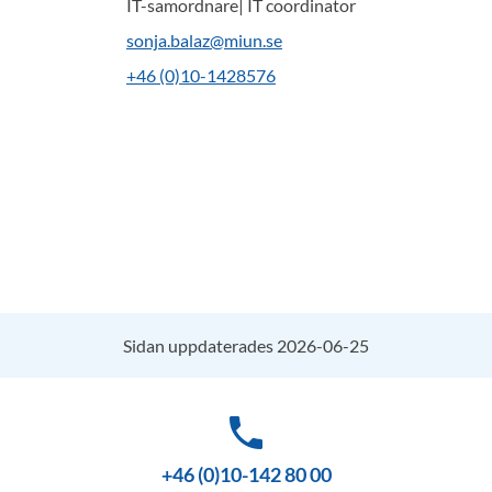
IT-samordnare| IT coordinator
sonja.balaz@miun.se
+46 (0)10-1428576
Sidan uppdaterades 2026-06-25
phone
+46 (0)10-142 80 00