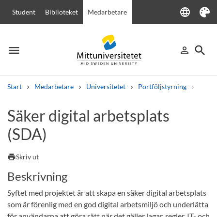
language
Student
Biblioteket
Medarbetare
Language
Tema
menu
search
person_outline
Meny
Logga in
Sök
Start
Medarbetare
Universitetet
Portföljstyrning
Digita
Sök
Säker digital arbetsplats
Andra söktjänster
(SDA)
Kurser och program
Kursplaner
Välkomstbrev
Personal
Lediga jobb
print
Skriv ut
Beskrivning
Syftet med projektet är att skapa en säker digital arbetsplats
som är förenlig med en god digital arbetsmiljö och underlätta
för användarna att göra rätt när det gäller lagar, regler, IT- och