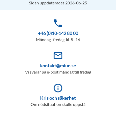
Sidan uppdaterades 2026-06-25
phone
+46 (0)10-142 80 00
Måndag–fredag, kl. 8–16
mail_outline
kontakt@miun.se
Vi svarar på e-post måndag till fredag
info_outline
Kris och säkerhet
Om nödsituation skulle uppstå