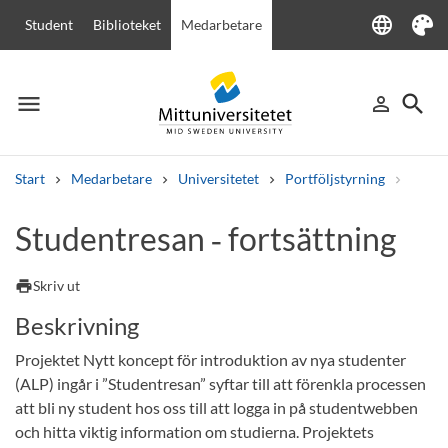
language
Student
Biblioteket
Medarbetare
Language
Tema
menu
search
person_outline
Meny
Logga in
Sök
Start
Medarbetare
Universitetet
Portföljstyrning
Digita
Sök
Studentresan ‑ fortsättning
Andra söktjänster
Kurser och program
Kursplaner
Välkomstbrev
Personal
print
Skriv ut
Lediga jobb
Beskrivning
Projektet Nytt koncept för introduktion av nya studenter
(ALP) ingår i ”Studentresan” syftar till att förenkla processen
att bli ny student hos oss till att logga in på studentwebben
och hitta viktig information om studierna. Projektets