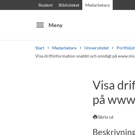
Student
Biblioteket
Medarbetare
menu
Meny
Start
Medarbetare
Universitetet
Portföljs
Visa driftinformation snabbt och smidigt på www.mi
Sök
Andra söktjänster
Visa dri
Kurser och program
Kursplaner
Välkomstb
på www
Skriv ut
print
Beskrivnin