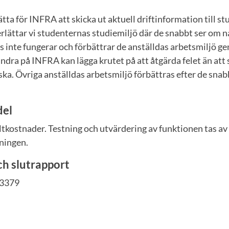
ta för INFRA att skicka ut aktuell driftinformation till s
lättar vi studenternas studiemiljö där de snabbt ser om 
s inte fungerar och förbättrar de anställdas arbetsmiljö g
andra på INFRA kan lägga krutet på att åtgärda felet än att s
ka. Övriga anställdas arbetsmiljö förbättras efter de snab
del
ltkostnader. Testning och utvärdering av funktionen tas av
lningen.
ch slutrapport
/3379