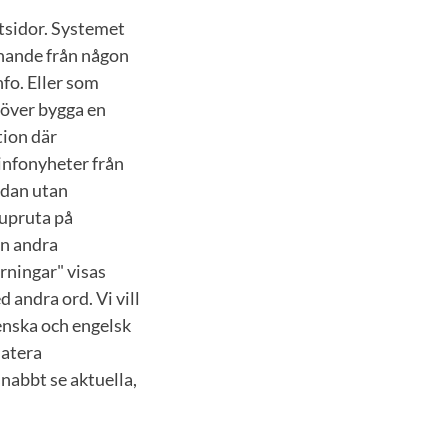
rtsidor. Systemet
nnande från någon
fo. Eller som
höver bygga en
tion där
tinfonyheter från
idan utan
pupruta på
in andra
rningar" visas
 andra ord. Vi vill
venska och engelsk
datera
snabbt se aktuella,