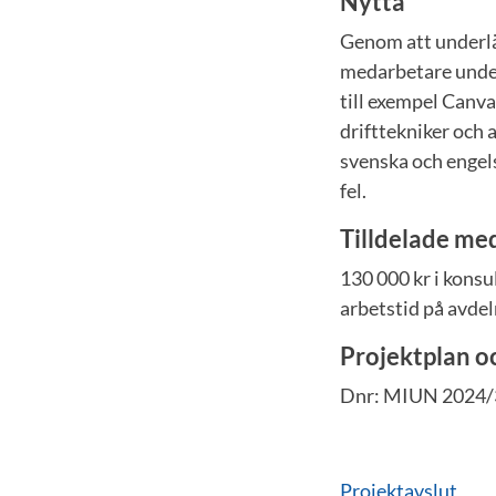
Nytta
Genom att underlät
medarbetare under
till exempel Canva
drifttekniker och 
svenska och engels
fel.
Tilldelade me
130 000 kr i konsu
arbetstid på avde
Projektplan o
Dnr: MIUN 2024
Projektavslut