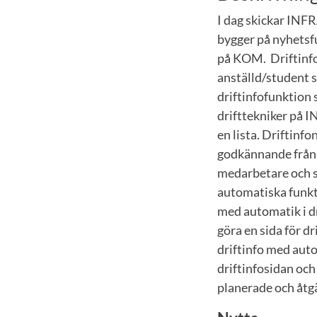
I dag skickar INFR
bygger på nyhetsfu
på KOM. Driftinfof
anställd/student s
driftinfofunktion 
drifttekniker på I
en lista. Driftinf
godkännande från 
medarbetare och st
automatiska funkti
med automatik i dr
göra en sida för d
driftinfo med auto
driftinfosidan och
planerade och åtg