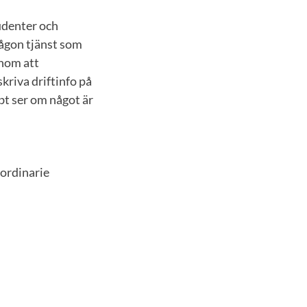
tudenter och
någon tjänst som
enom att
kriva driftinfo på
bt ser om något är
 ordinarie