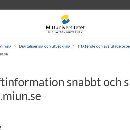
tyrning
Digitalisering och utveckling
Pågående och avslutade proj
un.se
ftinformation snabbt och 
rev
Personal
Lediga jobb
.miun.se
g