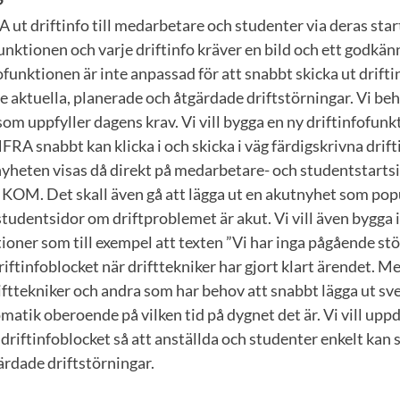
A ut driftinfo till medarbetare och studenter via deras sta
nktionen och varje driftinfo kräver en bild och ett godkä
unktionen är inte anpassad för att snabbt skicka ut driftin
e aktuella, planerade och åtgärdade driftstörningar. Vi be
som uppfyller dagens krav. Vi vill bygga en ny driftinfofunk
NFRA snabbt kan klicka i och skicka i väg färdigskrivna drif
onyheten visas då direkt på medarbetare- och studentstarts
KOM. Det skall även gå att lägga ut en akutnyhet som po
udentsidor om driftproblemet är akut. Vi vill även bygga 
oner som till exempel att texten ”Vi har inga pågående stö
iftinfoblocket när drifttekniker har gjort klart ärendet. Med
rifttekniker och andra som har behov att snabbt lägga ut s
matik oberoende på vilken tid på dygnet det är. Vi vill upp
 driftinfoblocket så att anställda och studenter enkelt kan 
ärdade driftstörningar.