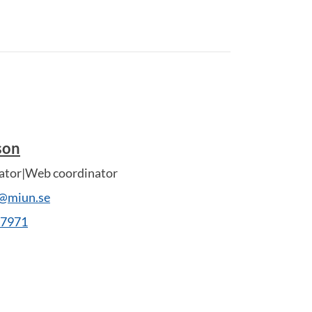
son
tor|Web coordinator
n@miun.se
27971