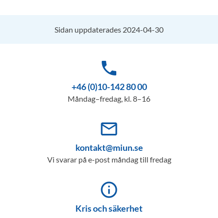
Sidan uppdaterades 2024-04-30
phone
+46 (0)10-142 80 00
Måndag–fredag, kl. 8–16
mail_outline
kontakt@miun.se
Vi svarar på e-post måndag till fredag
info_outline
Kris och säkerhet