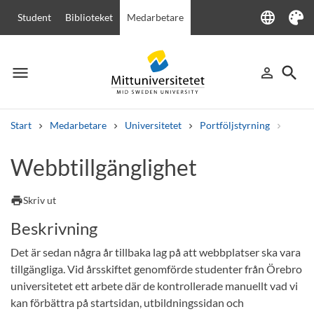
language
Student
Biblioteket
Medarbetare
Language
Tema
menu
search
person_outline
Meny
Logga in
Sök
Start
Medarbetare
Universitetet
Portföljstyrning
Digita
Sök
Webbtillgänglighet
Andra söktjänster
Kurser och program
Kursplaner
Välkomstbrev
Personal
print
Skriv ut
Lediga jobb
Beskrivning
Det är sedan några år tillbaka lag på att webbplatser ska vara
tillgängliga. Vid årsskiftet genomförde studenter från Örebro
universitetet ett arbete där de kontrollerade manuellt vad vi
kan förbättra på startsidan, utbildningssidan och