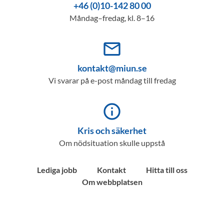
+46 (0)10-142 80 00
Måndag–fredag, kl. 8–16
mail_outline
kontakt@miun.se
Vi svarar på e-post måndag till fredag
info_outline
Kris och säkerhet
Om nödsituation skulle uppstå
Lediga jobb
Kontakt
Hitta till oss
Om webbplatsen