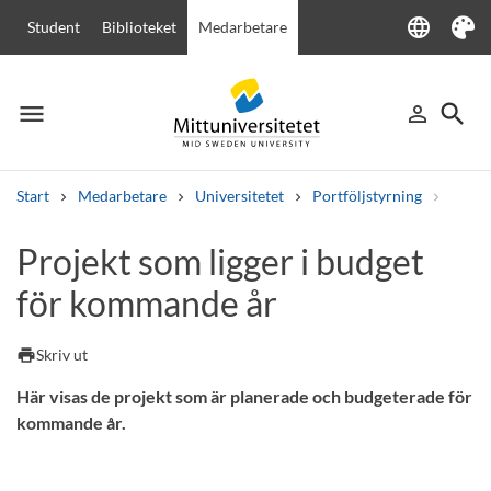
language
Student
Biblioteket
Medarbetare
Language
Tema
menu
search
person_outline
Meny
Logga in
Sök
Start
Medarbetare
Universitetet
Portföljstyrning
Lokal
Sök
Projekt som ligger i budget
Andra söktjänster
för kommande år
Kurser och program
Kursplaner
Välkomstbrev
Personal
Lediga jobb
print
Skriv ut
Här visas de projekt som är planerade och budgeterade för
kommande år.