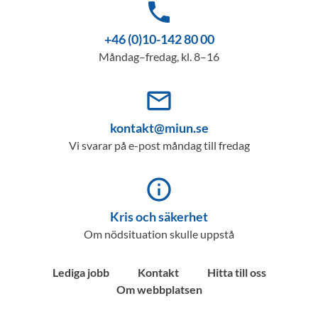
phone
+46 (0)10-142 80 00
Måndag–fredag, kl. 8–16
mail_outline
kontakt@miun.se
Vi svarar på e-post måndag till fredag
info_outline
Kris och säkerhet
Om nödsituation skulle uppstå
Lediga jobb
Kontakt
Hitta till oss
Om webbplatsen