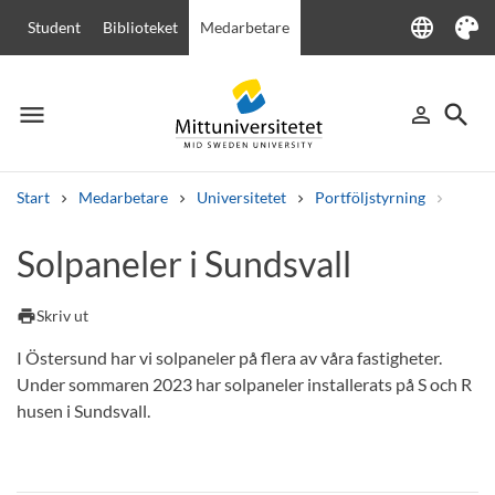
language
Student
Biblioteket
Medarbetare
Language
Tema
menu
search
person_outline
Meny
Logga in
Sök
Start
Medarbetare
Universitetet
Portföljstyrning
Lokal
Sök
Solpaneler i Sundsvall
Andra söktjänster
Kurser och program
Kursplaner
Välkomstbrev
Personal
print
Skriv ut
Lediga jobb
I Östersund har vi solpaneler på flera av våra fastigheter.
Under sommaren 2023 har solpaneler installerats på S och R
husen i Sundsvall.