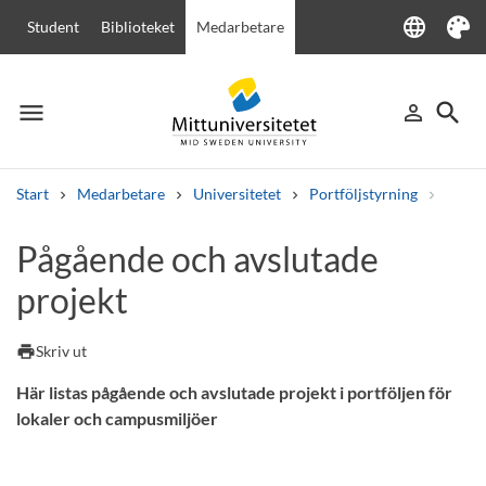
language
Student
Biblioteket
Medarbetare
Language
Tema
menu
search
person_outline
Meny
Logga in
Sök
Start
Medarbetare
Universitetet
Portföljstyrning
Lokal
Sök
Pågående och avslutade
Andra söktjänster
projekt
Kurser och program
Kursplaner
Välkomstbrev
Personal
Lediga jobb
print
Skriv ut
Här listas pågående och avslutade projekt i portföljen för
lokaler och campusmiljöer