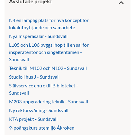
Avslutade projekt
keyboard_arrow_up
N4 en lämplig plats för nya koncept för
lokalutnyttjande och samarbete
Nya Insperasalar - Sundsvall
L105 och L106 byggs ihop till en sal för
insperatentor och singeltentamen -
Sundsvall
Teknik till M102 och N102 - Sundsvall
Studio i hus J - Sundsvall
Självservice entre till Biblioteket -
Sundsvall
M203 uppgradering teknik - Sundsvall
Ny rektorsvåning - Sundsvall
KTA projekt - Sundsvall
9-poängskurs utemiljö Åkroken