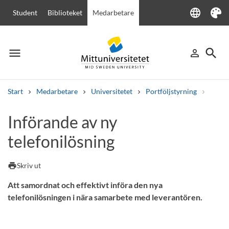
language
Student
Biblioteket
Medarbetare
Language
Tema
menu
search
person_outline
Meny
Logga in
Sök
Start
Medarbetare
Universitetet
Portföljstyrning
Övrig
Sök
Införande av ny
Andra söktjänster
telefonilösning
Kurser och program
Kursplaner
Välkomstbrev
Personal
Lediga jobb
print
Skriv ut
Att samordnat och effektivt införa den nya
telefonilösningen i nära samarbete med leverantören.