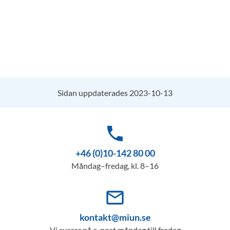
Sidan uppdaterades 2023-10-13
phone
+46 (0)10-142 80 00
Måndag–fredag, kl. 8–16
mail_outline
kontakt@miun.se
Vi svarar på e-post måndag till fredag