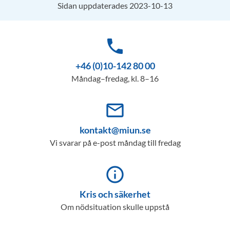
Sidan uppdaterades 2023-10-13
phone
+46 (0)10-142 80 00
Måndag–fredag, kl. 8–16
mail_outline
kontakt@miun.se
Vi svarar på e-post måndag till fredag
info_outline
Kris och säkerhet
Om nödsituation skulle uppstå