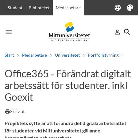
language
Student
Biblioteket
Medarbetare
Language
Tema
menu
search
person_outline
Meny
Logga in
Sök
Start
Medarbetare
Universitetet
Portföljstyrning
Övrig
Sök
Office365 ‑ Förändrat digitalt
Andra söktjänster
arbetssätt för studenter, inkl
Kurser och program
Kursplaner
Välkomstbrev
Personal
Lediga jobb
Goexit
print
Skriv ut
Projektets syfte är att förändra det digitala arbetssättet
för studenter vid Mittuniversitetet gällande
kommunikation och samarbete.