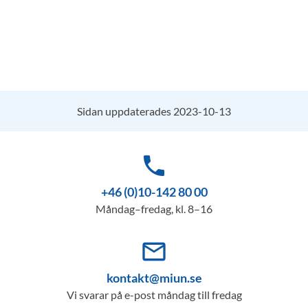
Sidan uppdaterades 2023-10-13
phone
+46 (0)10-142 80 00
Måndag–fredag, kl. 8–16
mail_outline
kontakt@miun.se
Vi svarar på e-post måndag till fredag