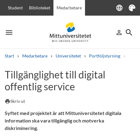
language
Student
Biblioteket
Medarbetare
Language
Tema
menu
search
person_outline
Meny
Logga in
Sök
Start
Medarbetare
Universitetet
Portföljstyrning
Övrig
Sök
Tillgänglighet till digital
Andra söktjänster
offentlig service
Kurser och program
Kursplaner
Välkomstbrev
Personal
Lediga jobb
print
Skriv ut
Syftet med projektet är att Mittuniversitetet digitala
information ska vara tillgänglig och motverka
diskriminering.