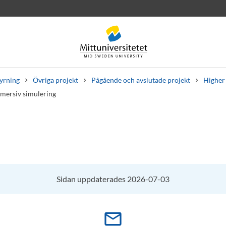
tyrning
Övriga projekt
Pågående och avslutade projekt
Higher 
mersiv simulering
rev
Personal
Lediga jobb
Sidan uppdaterades 2026-07-03
mail_outline