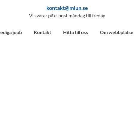
kontakt@miun.se
Vi svarar på e-post måndag till fredag
Lediga jobb
Kontakt
Hitta till oss
Om webbplatse