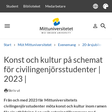
language
Student
Biblioteket
Medarbetare
Language
Tema
menu
search
person_outline
Meny
Logga in
Sök
Start
Möt Mittuniversitetet
Evenemang
20-årsjubileum
Sök
Konst och kultur på schemat
Andra söktjänster
för civilingenjörsstudenter |
Kurser och program
Kursplaner
Välkomstbrev
Personal
Lediga jobb
2023 |
print
Skriv ut
Från och med 2023 får Mittuniversitetets
civilingenjörsstudenter möta konst och kultur inom ramen
för sin utbildning. I en unik satsning tillsammans med