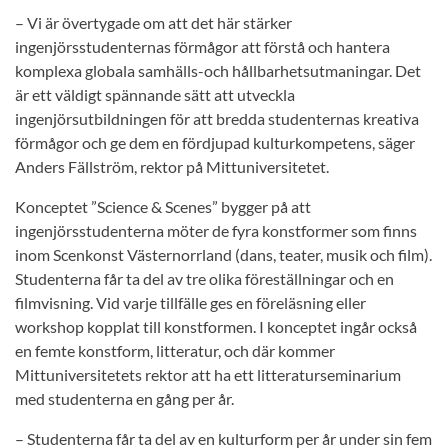
– Vi är övertygade om att det här stärker
ingenjörsstudenternas förmågor att förstå och hantera
komplexa globala samhälls-och hållbarhetsutmaningar. Det
är ett väldigt spännande sätt att utveckla
ingenjörsutbildningen för att bredda studenternas kreativa
förmågor och ge dem en fördjupad kulturkompetens, säger
Anders Fällström, rektor på Mittuniversitetet.
Konceptet ”Science & Scenes” bygger på att
ingenjörsstudenterna möter de fyra konstformer som finns
inom Scenkonst Västernorrland (dans, teater, musik och film).
Studenterna får ta del av tre olika föreställningar och en
filmvisning. Vid varje tillfälle ges en föreläsning eller
workshop kopplat till konstformen. I konceptet ingår också
en femte konstform, litteratur, och där kommer
Mittuniversitetets rektor att ha ett litteraturseminarium
med studenterna en gång per år.
– Studenterna får ta del av en kulturform per år under sin fem