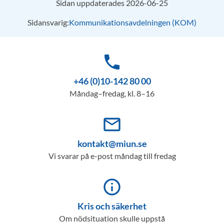
Sidan uppdaterades 2026-06-25
Sidansvarig:
Kommunikationsavdelningen (KOM)
phone
+46 (0)10-142 80 00
Måndag–fredag, kl. 8–16
mail_outline
kontakt@miun.se
Vi svarar på e-post måndag till fredag
info_outline
Kris och säkerhet
Om nödsituation skulle uppstå