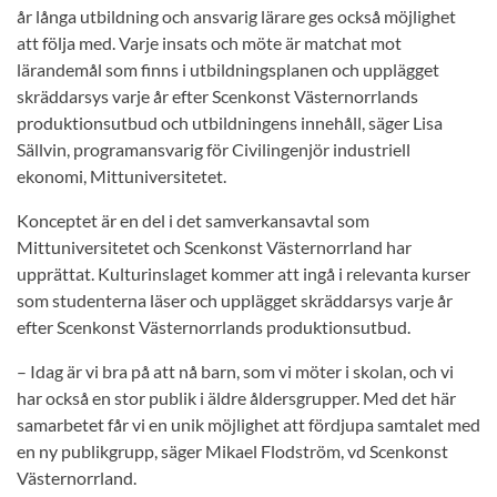
år långa utbildning och ansvarig lärare ges också möjlighet
att följa med. Varje insats och möte är matchat mot
lärandemål som finns i utbildningsplanen och upplägget
skräddarsys varje år efter Scenkonst Västernorrlands
produktionsutbud och utbildningens innehåll, säger Lisa
Sällvin, programansvarig för Civilingenjör industriell
ekonomi, Mittuniversitetet.
Konceptet är en del i det samverkansavtal som
Mittuniversitetet och Scenkonst Västernorrland har
upprättat. Kulturinslaget kommer att ingå i relevanta kurser
som studenterna läser och upplägget skräddarsys varje år
efter Scenkonst Västernorrlands produktionsutbud.
– Idag är vi bra på att nå barn, som vi möter i skolan, och vi
har också en stor publik i äldre åldersgrupper. Med det här
samarbetet får vi en unik möjlighet att fördjupa samtalet med
en ny publikgrupp, säger Mikael Flodström, vd Scenkonst
Västernorrland.