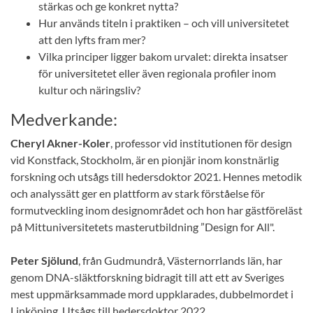
stärkas och ge konkret nytta?
Hur används titeln i praktiken – och vill universitetet
att den lyfts fram mer?
Vilka principer ligger bakom urvalet: direkta insatser
för universitetet eller även regionala profiler inom
kultur och näringsliv?
Medverkande:
Cheryl Akner-Koler
, professor vid institutionen för design
vid Konstfack, Stockholm, är en pionjär inom konstnärlig
forskning och utsågs till hedersdoktor 2021. Hennes metodik
och analyssätt ger en plattform av stark förståelse för
formutveckling inom designområdet och hon har gästföreläst
på Mittuniversitetets masterutbildning ”Design for All".
Peter Sjölund
, från Gudmundrå, Västernorrlands län, har
genom DNA-släktforskning bidragit till att ett av Sveriges
mest uppmärksammade mord uppklarades, dubbelmordet i
Linköping. Utsågs till hedersdoktor 2022.