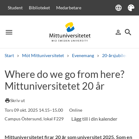
language
Student
Biblioteket
Medarbetare
Language
Tema
menu
search
person_outline
Meny
Logga in
Sök
Start
Möt Mittuniversitetet
Evenemang
20-årsjubileum
Sök
Where do we go from here?
Andra söktjänster
Mittuniversitetet 20 år
Kurser och program
Kursplaner
Välkomstbrev
Personal
Lediga jobb
print
Skriv ut
Tors 09 okt. 2025 14.15–15.00
Online
Campus Östersund, lokal F229
Mittuniversitetet firar 20 år som universitet 2025. Som en