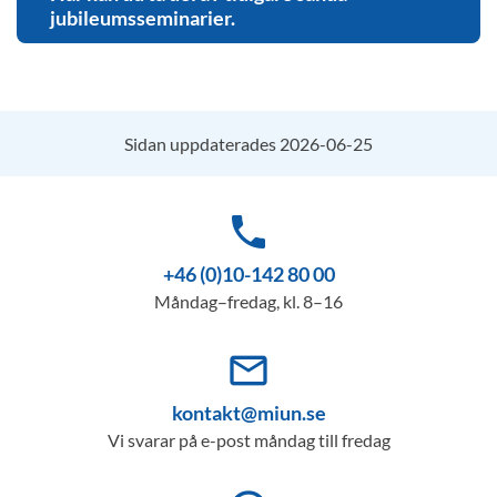
jubileumsseminarier.
Sidan uppdaterades 2026-06-25
phone
+46 (0)10-142 80 00
Måndag–fredag, kl. 8–16
mail_outline
kontakt@miun.se
Vi svarar på e-post måndag till fredag