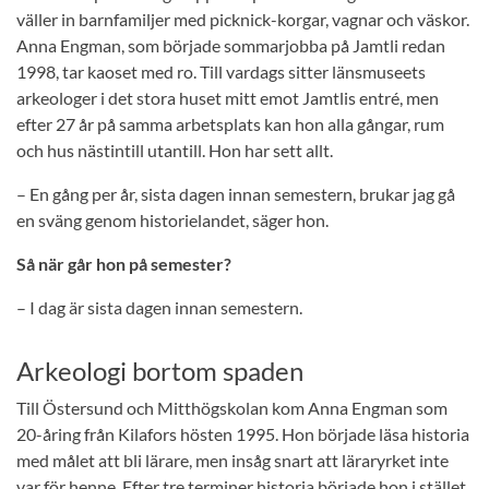
väller in barnfamiljer med picknick-korgar, vagnar och väskor.
Anna Engman, som började sommarjobba på Jamtli redan
1998, tar kaoset med ro. Till vardags sitter länsmuseets
arkeologer i det stora huset mitt emot Jamtlis entré, men
efter 27 år på samma arbetsplats kan hon alla gångar, rum
och hus nästintill utantill. Hon har sett allt.
– En gång per år, sista dagen innan semestern, brukar jag gå
en sväng genom historielandet, säger hon.
Så när går hon på semester?
– I dag är sista dagen innan semestern.
Arkeologi bortom spaden
Till Östersund och Mitthögskolan kom Anna Engman som
20-åring från Kilafors hösten 1995. Hon började läsa historia
med målet att bli lärare, men insåg snart att läraryrket inte
var för henne. Efter tre terminer historia började hon i stället