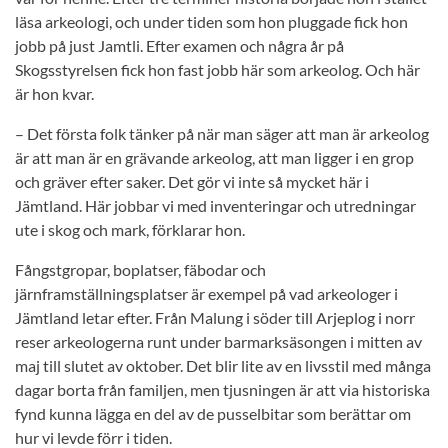
läsa arkeologi, och under tiden som hon pluggade fick hon
jobb på just Jamtli. Efter examen och några år på
Skogsstyrelsen fick hon fast jobb här som arkeolog. Och här
är hon kvar.
– Det första folk tänker på när man säger att man är arkeolog
är att man är en grävande arkeolog, att man ligger i en grop
och gräver efter saker. Det gör vi inte så mycket här i
Jämtland. Här jobbar vi med inventeringar och utredningar
ute i skog och mark, förklarar hon.
Fångstgropar, boplatser, fäbodar och
järnframställningsplatser är exempel på vad arkeologer i
Jämtland letar efter. Från Malung i söder till Arjeplog i norr
reser arkeologerna runt under barmarksäsongen i mitten av
maj till slutet av oktober. Det blir lite av en livsstil med många
dagar borta från familjen, men tjusningen är att via historiska
fynd kunna lägga en del av de pusselbitar som berättar om
hur vi levde förr i tiden.