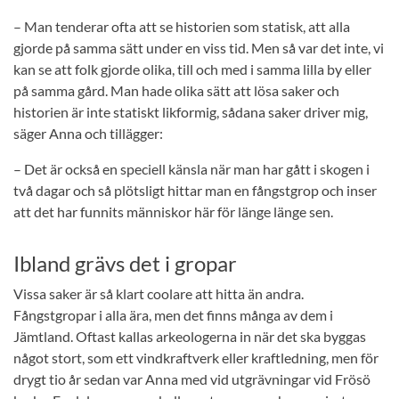
– Man tenderar ofta att se historien som statisk, att alla
gjorde på samma sätt under en viss tid. Men så var det inte, vi
kan se att folk gjorde olika, till och med i samma lilla by eller
på samma gård. Man hade olika sätt att lösa saker och
historien är inte statiskt likformig, sådana saker driver mig,
säger Anna och tillägger:
– Det är också en speciell känsla när man har gått i skogen i
två dagar och så plötsligt hittar man en fångstgrop och inser
att det har funnits människor här för länge länge sen.
Ibland grävs det i gropar
Vissa saker är så klart coolare att hitta än andra.
Fångstgropar i alla ära, men det finns många av dem i
Jämtland. Oftast kallas arkeologerna in när det ska byggas
något stort, som ett vindkraftverk eller kraftledning, men för
drygt tio år sedan var Anna med vid utgrävningar vid Frösö