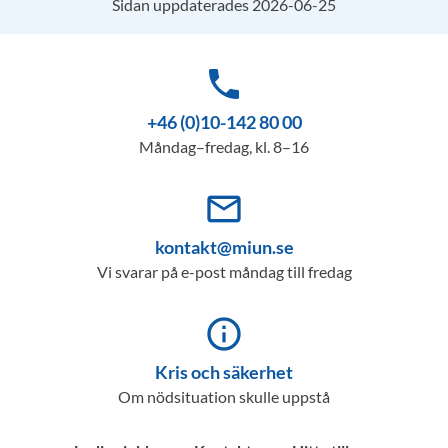
Sidan uppdaterades 2026-06-25
phone
+46 (0)10-142 80 00
Måndag–fredag, kl. 8–16
mail_outline
kontakt@miun.se
Vi svarar på e-post måndag till fredag
info_outline
Kris och säkerhet
Om nödsituation skulle uppstå