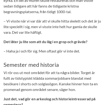
kyrka. En del av muren skulle restaureras och man visste
sedan tidigare att här fanns de tidigaste kristna
begravningsplatserna, från tidigt 1000-tal.
– Vi visste när vi var där att vi skulle hitta skelett och det är ju
lite speciellt i sig, men vi visste inte helt hur gamla de skulle
vara. Det var lite häftigt.
Det låter ju lite som att du låg i en grop och grävde?
– Haha ja i och för sig. Men oftast gör vi inte det.
Semester med historia
Vi rör oss ut mot området för att ta några bilder. Torget är
fullt av tidstypiskt klädda sommarjobbare blandat med
besökare i shorts och solglasögon. Kanske hinner hon ta en
promenad genom området senare, säger hon.
Just det, vad gör en arkeolog och historieintresserad på
semestern?