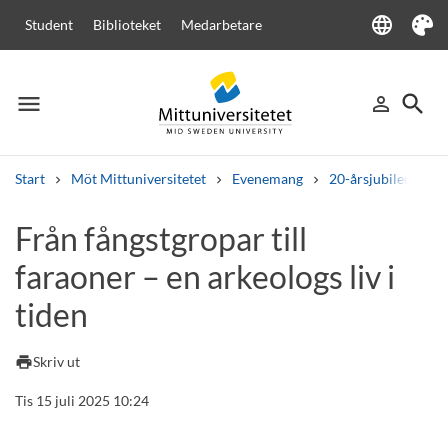
language
Student
Biblioteket
Medarbetare
Language
Tema
menu
search
person_outline
Meny
Logga in
Sök
Start
Möt Mittuniversitetet
Evenemang
20-årsjubileum
Sök
Från fångstgropar till
Andra söktjänster
faraoner – en arkeologs liv i
Kurser och program
Kursplaner
Välkomstbrev
Personal
Lediga jobb
tiden
print
Skriv ut
Tis 15 juli 2025 10:24