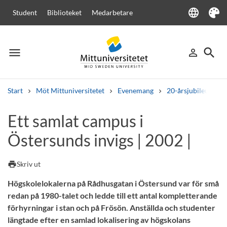
language
Student
Biblioteket
Medarbetare
Language
Tema
menu
search
person_outline
Meny
Logga in
Sök
Start
Möt Mittuniversitetet
Evenemang
20-årsjubileum
Sök
Ett samlat campus i
Andra söktjänster
Östersunds invigs | 2002 |
Kurser och program
Kursplaner
Välkomstbrev
Personal
Lediga jobb
print
Skriv ut
Högskolelokalerna på Rådhusgatan i Östersund var för små
redan på 1980-talet och ledde till ett antal kompletterande
förhyrningar i stan och på Frösön. Anställda och studenter
längtade efter en samlad lokalisering av högskolans