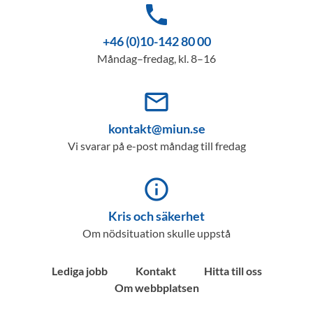
phone
+46 (0)10-142 80 00
Måndag–fredag, kl. 8–16
mail_outline
kontakt@miun.se
Vi svarar på e-post måndag till fredag
info_outline
Kris och säkerhet
Om nödsituation skulle uppstå
Lediga jobb
Kontakt
Hitta till oss
Om webbplatsen