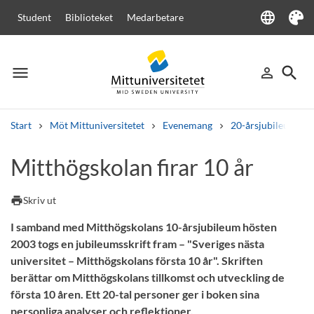
language
Student
Biblioteket
Medarbetare
Language
Tema
menu
search
person_outline
Meny
Logga in
Sök
Start
Möt Mittuniversitetet
Evenemang
20-årsjubileum
Sök
Mitthögskolan firar 10 år
Andra söktjänster
Kurser och program
Kursplaner
Välkomstbrev
Personal
print
Skriv ut
Lediga jobb
I samband med Mitthögskolans 10-årsjubileum hösten
2003 togs en jubileumsskrift fram – "Sveriges nästa
universitet – Mitthögskolans första 10 år". Skriften
berättar om Mitthögskolans tillkomst och utveckling de
första 10 åren. Ett 20-tal personer ger i boken sina
personliga analyser och reflektioner.