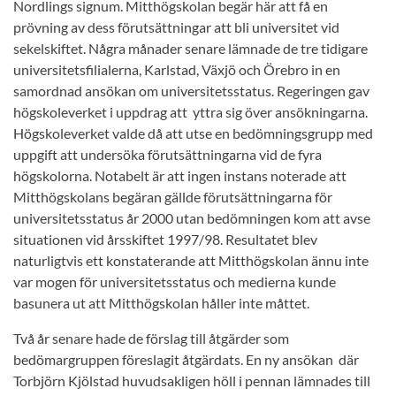
Nordlings signum. Mitthögskolan begär här att få en
prövning av dess förutsättningar att bli universitet vid
sekelskiftet. Några månader senare lämnade de tre tidigare
universitetsfilialerna, Karlstad, Växjö och Örebro in en
samordnad ansökan om universitetsstatus. Regeringen gav
högskoleverket i uppdrag att yttra sig över ansökningarna.
Högskoleverket valde då att utse en bedömningsgrupp med
uppgift att undersöka förutsättningarna vid de fyra
högskolorna. Notabelt är att ingen instans noterade att
Mitthögskolans begäran gällde förutsättningarna för
universitetsstatus år 2000 utan bedömningen kom att avse
situationen vid årsskiftet 1997/98. Resultatet blev
naturligtvis ett konstaterande att Mitthögskolan ännu inte
var mogen för universitetsstatus och medierna kunde
basunera ut att Mitthögskolan håller inte måttet.
Två år senare hade de förslag till åtgärder som
bedömargruppen föreslagit åtgärdats. En ny ansökan där
Torbjörn Kjölstad huvudsakligen höll i pennan lämnades till