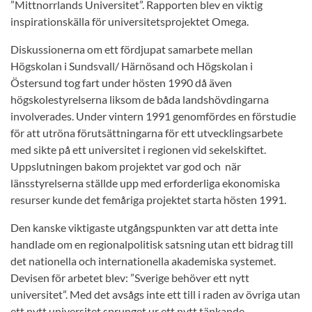
”Mittnorrlands Universitet”. Rapporten blev en viktig
inspirationskälla för universitetsprojektet Omega.
Diskussionerna om ett fördjupat samarbete mellan
Högskolan i Sundsvall/ Härnösand och Högskolan i
Östersund tog fart under hösten 1990 då även
högskolestyrelserna liksom de båda landshövdingarna
involverades. Under vintern 1991 genomfördes en förstudie
för att utröna förutsättningarna för ett utvecklingsarbete
med sikte på ett universitet i regionen vid sekelskiftet.
Uppslutningen bakom projektet var god och när
länsstyrelserna ställde upp med erforderliga ekonomiska
resurser kunde det femåriga projektet starta hösten 1991.
Den kanske viktigaste utgångspunkten var att detta inte
handlade om en regionalpolitisk satsning utan ett bidrag till
det nationella och internationella akademiska systemet.
Devisen för arbetet blev: ”Sverige behöver ett nytt
universitet”. Med det avsågs inte ett till i raden av övriga utan
ett nytt universitet sprunget ur ett nytt tänkande.