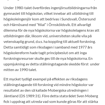
Under 1980-talet överfördes ingenjörsutbildningarna från
gymnasiet till högskolan, vilket innebar att utbildning till
högskoleingenjör kom att bedrivas i Sundsvall, Östersund
och Härnösand med ”filial” i Örnsköldsvik. Ett allvarligt
dilemma för de nya högskolorna var högskolelagens krav att
utbildningen där, liksom vid, universiteten skulle vila på
vetenskaplig grund, d.v.s. ha koppling till aktuell forskning.
Detta samtidigt som riksdagen i samband med 1977 års
högskolereform hade tagit principbeslut om att inga
forskningsresurser skulle ges till de nya högskolorna. En
uppmjukning av detta ställningstagande skedde först under
mitten av 1990 talet.
Ett mycket tydligt exempel på effekten av riksdagens
ställningstagande till forskning vid mindre högskolor var
resultatet av den så kallade Mobergska utredningen i
Jämtland (DS 1989:31). Före detta statsrådet Sven Moberg
fick i uppdrag att utreda vad som kunde göras för att stärka