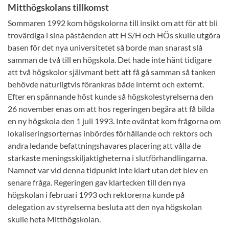
Mitthögskolans tillkomst
Sommaren 1992 kom högskolorna till insikt om att för att bli
trovärdiga i sina påståenden att H S/H och HÖs skulle utgöra
basen för det nya universitetet så borde man snarast slå
samman de två till en högskola. Det hade inte hänt tidigare
att två högskolor självmant bett att få gå samman så tanken
behövde naturligtvis förankras både internt och externt.
Efter en spännande höst kunde så högskolestyrelserna den
26 november enas om att hos regeringen begära att få bilda
en ny högskola den 1 juli 1993. Inte oväntat kom frågorna om
lokaliseringsorternas inbördes förhållande och rektors och
andra ledande befattningshavares placering att vålla de
starkaste meningsskiljaktigheterna i slutförhandlingarna.
Namnet var vid denna tidpunkt inte klart utan det blev en
senare fråga. Regeringen gav klartecken till den nya
högskolan i februari 1993 och rektorerna kunde på
delegation av styrelserna besluta att den nya högskolan
skulle heta Mitthögskolan.