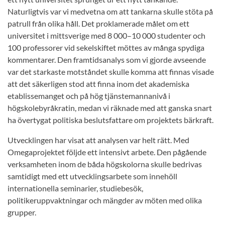
Naturligtvis var vi medvetna om att tankarna skulle stöta på
patrull från olika håll. Det proklamerade målet om ett
universitet i mittsverige med 8 000–10 000 studenter och
100 professorer vid sekelskiftet möttes av många spydiga
kommentarer. Den framtidsanalys som vi gjorde avseende
var det starkaste motståndet skulle komma att finnas visade
att det säkerligen stod att finna inom det akademiska
etablissemanget och på hög tjänstemannanivå i
högskolebyråkratin, medan vi räknade med att ganska snart
ha övertygat politiska beslutsfattare om projektets bärkraft.
Utvecklingen har visat att analysen var helt rätt. Med
Omegaprojektet följde ett intensivt arbete. Den pågående
verksamheten inom de båda högskolorna skulle bedrivas
samtidigt med ett utvecklingsarbete som innehöll
internationella seminarier, studiebesök,
politikeruppvaktningar och mängder av möten med olika
grupper.