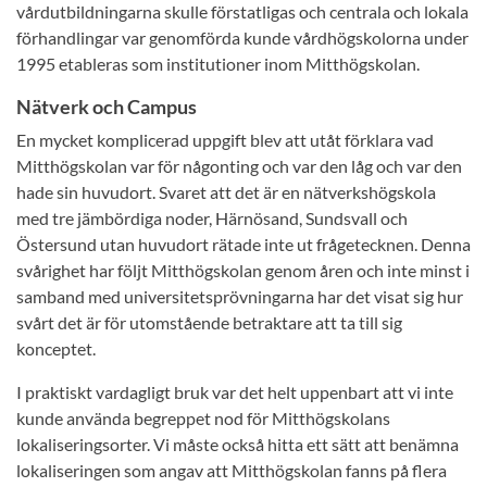
vårdutbildningarna skulle förstatligas och centrala och lokala
förhandlingar var genomförda kunde vårdhögskolorna under
1995 etableras som institutioner inom Mitthögskolan.
Nätverk och Campus
En mycket komplicerad uppgift blev att utåt förklara vad
Mitthögskolan var för någonting och var den låg och var den
hade sin huvudort. Svaret att det är en nätverkshögskola
med tre jämbördiga noder, Härnösand, Sundsvall och
Östersund utan huvudort rätade inte ut frågetecknen. Denna
svårighet har följt Mitthögskolan genom åren och inte minst i
samband med universitetsprövningarna har det visat sig hur
svårt det är för utomstående betraktare att ta till sig
konceptet.
I praktiskt vardagligt bruk var det helt uppenbart att vi inte
kunde använda begreppet nod för Mitthögskolans
lokaliseringsorter. Vi måste också hitta ett sätt att benämna
lokaliseringen som angav att Mitthögskolan fanns på flera