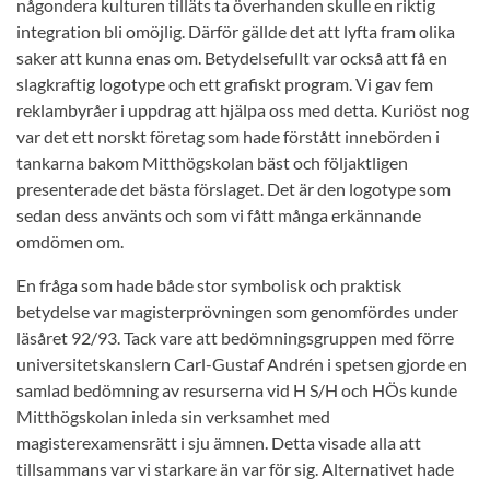
någondera kulturen tilläts ta överhanden skulle en riktig
integration bli omöjlig. Därför gällde det att lyfta fram olika
saker att kunna enas om. Betydelsefullt var också att få en
slagkraftig logotype och ett grafiskt program. Vi gav fem
reklambyråer i uppdrag att hjälpa oss med detta. Kuriöst nog
var det ett norskt företag som hade förstått innebörden i
tankarna bakom Mitthögskolan bäst och följaktligen
presenterade det bästa förslaget. Det är den logotype som
sedan dess använts och som vi fått många erkännande
omdömen om.
En fråga som hade både stor symbolisk och praktisk
betydelse var magisterprövningen som genomfördes under
läsåret 92/93. Tack vare att bedömningsgruppen med förre
universitetskanslern Carl-Gustaf Andrén i spetsen gjorde en
samlad bedömning av resurserna vid H S/H och HÖs kunde
Mitthögskolan inleda sin verksamhet med
magisterexamensrätt i sju ämnen. Detta visade alla att
tillsammans var vi starkare än var för sig. Alternativet hade