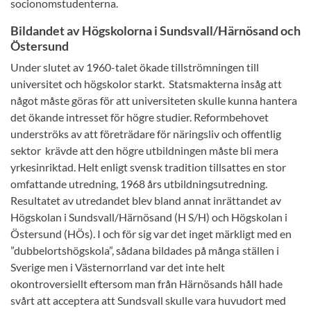
socionomstudenterna.
Bildandet av Högskolorna i Sundsvall/Härnösand och
Östersund
Under slutet av 1960-talet ökade tillströmningen till
universitet och högskolor starkt. Statsmakterna insåg att
något måste göras för att universiteten skulle kunna hantera
det ökande intresset för högre studier. Reformbehovet
underströks av att företrädare för näringsliv och offentlig
sektor krävde att den högre utbildningen måste bli mera
yrkesinriktad. Helt enligt svensk tradition tillsattes en stor
omfattande utredning, 1968 års utbildningsutredning.
Resultatet av utredandet blev bland annat inrättandet av
Högskolan i Sundsvall/Härnösand (H S/H) och Högskolan i
Östersund (HÖs). I och för sig var det inget märkligt med en
”dubbelortshögskola”, sådana bildades på många ställen i
Sverige men i Västernorrland var det inte helt
okontroversiellt eftersom man från Härnösands håll hade
svårt att acceptera att Sundsvall skulle vara huvudort med