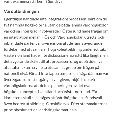
varit examensrätt i kemi i Sundsvall.
Vårdutbildningen
Egentligen handlade inte integrationsprocessen bara om de
två nämnda högskolorna utan de båda länens vårdhögskolor
var också i hög grad involverade. I Östersund hade frågan om
en integration mellan HÖs och Vårdhögskolan utretts och
inblandade parter var överens om att de fanns avgörande
fördelar med att samla all högskoleutbildning under ett tak. I
Västernorrland hade inte diskussionerna nått lika långt, men
det avgörande skälet till att processen drog ut på tiden var
att statsmakterna ville ta ett samlat grepp om frågan på
nationell nivå. För att inte tappa tempo i en fråga där man var
övertygade om att utgången var given, inbjöds de två
vårdhögskolorna att delta i planeringen av det nya
högskolekonceptet i Jämtland och Västernorrland. För
klarhetens skull skall sägas att Vårdhögskolan i Sundsvall
även bedrev utbildning i Örnsköldsvik. Efter statsmakternas
principbeslut att de landstingskommunala