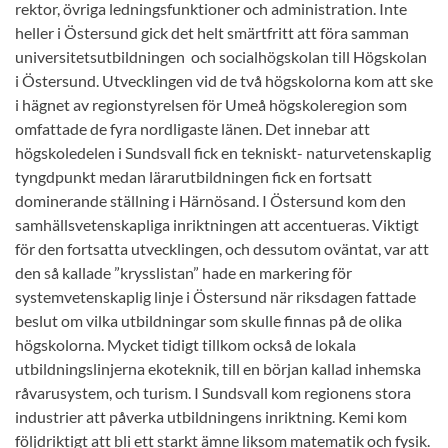
rektor, övriga ledningsfunktioner och administration. Inte
heller i Östersund gick det helt smärtfritt att föra samman
universitetsutbildningen och socialhögskolan till Högskolan
i Östersund. Utvecklingen vid de två högskolorna kom att ske
i hägnet av regionstyrelsen för Umeå högskoleregion som
omfattade de fyra nordligaste länen. Det innebar att
högskoledelen i Sundsvall fick en tekniskt- naturvetenskaplig
tyngdpunkt medan lärarutbildningen fick en fortsatt
dominerande ställning i Härnösand. I Östersund kom den
samhällsvetenskapliga inriktningen att accentueras. Viktigt
för den fortsatta utvecklingen, och dessutom oväntat, var att
den så kallade ”krysslistan” hade en markering för
systemvetenskaplig linje i Östersund när riksdagen fattade
beslut om vilka utbildningar som skulle finnas på de olika
högskolorna. Mycket tidigt tillkom också de lokala
utbildningslinjerna ekoteknik, till en början kallad inhemska
råvarusystem, och turism. I Sundsvall kom regionens stora
industrier att påverka utbildningens inriktning. Kemi kom
följdriktigt att bli ett starkt ämne liksom matematik och fysik.