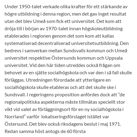
Under 1950-talet verkade olika krafter för ett stärkande av
högre utbildning i denna region, men det gav inget resultat
utan det blev Umeå som fick ett universitet. Det kom att
dröja till i början av 1970-talet innan högskoleutbildning
etablerades i regionen genom det som kom att kallas
systematiserad decentraliserad universitetsutbildning. Den
bedrevs i samverkan mellan Sundsvalls kommun och Umeå
universitet respektive Östersunds kommun och Uppsala
universitet. Vid den här tiden utreddes också frågan om
behovet av en sjätte socialhögskola och var den i så fall skulle
förläggas. Utredningen förordade att ytterligare en
socialhögskola skulle etableras och att det skulle ske i
Sundsvall. I regeringens proposition anfördes dock att ”de
regionalpolitiska aspekterna måste tillmätas speciellt stor
vikt vid valet av förläggningsort för en ny socialhögskola i
Norrland” varför lokaliseringsförslaget istället var
Östersund. Det blev också riksdagens beslut i maj 1971.
Redan samma höst antogs de 60 första