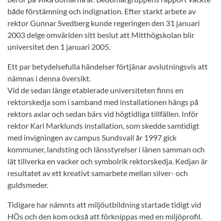
både förstämning och indignation. Efter starkt arbete av
rektor Gunnar Svedberg kunde regeringen den 31 januari
2003 delge omvärlden sitt beslut att Mitthögskolan blir
universitet den 1 januari 2005.
Ett par betydelsefulla händelser förtjänar avslutningsvis att
nämnas i denna översikt.
Vid de sedan länge etablerade universiteten finns en
rektorskedja som i samband med installationen hängs på
rektors axlar och sedan bärs vid högtidliga tillfällen. Inför
rektor Kari Marklunds installation, som skedde samtidigt
med invigningen av campus Sundsvall år 1997 gick
kommuner, landsting och länsstyrelser i länen samman och
lät tillverka en vacker och symbolrik rektorskedja. Kedjan är
resultatet av ett kreativt samarbete mellan silver- och
guldsmeder.
Tidigare har nämnts att miljöutbildning startade tidigt vid
HÖs och den kom också att förknippas med en miljöprofil.