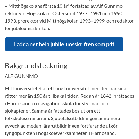
– Mitthögskolans första 10 år" författad av Alf Gunnmo,
rektor vid Högskolan i Östersund 1977–1981 och 1990–
1993, prorektor vid Mitthögskolan 1993–1999, och redaktör
för jubileumsskriften.
Ladda ner hela jubileumsskriften som pdf
Bakgrundsteckning
ALF GUNNMO
Mittuniversitetet är ett ungt universitet men den har sina
rötter mer än 150 år tillbaka i tiden. Redan år 1842 inrättades
i Härnösand en navigationsskola för styrmän och
sjökaptener. Samma år fattades beslut om ett
folkskoleseminarium. Sjöbefälsutbildningen är numera
avvecklad medan lärarutbildningen fortfarande utgör
tyngdpunkten i högskoleverksamheten i Härnösand.