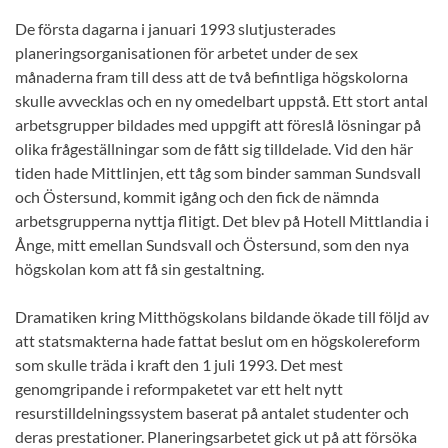
De första dagarna i januari 1993 slutjusterades
planeringsorganisationen för arbetet under de sex
månaderna fram till dess att de två befintliga högskolorna
skulle avvecklas och en ny omedelbart uppstå. Ett stort antal
arbetsgrupper bildades med uppgift att föreslå lösningar på
olika frågeställningar som de fått sig tilldelade. Vid den här
tiden hade Mittlinjen, ett tåg som binder samman Sundsvall
och Östersund, kommit igång och den fick de nämnda
arbetsgrupperna nyttja flitigt. Det blev på Hotell Mittlandia i
Ånge, mitt emellan Sundsvall och Östersund, som den nya
högskolan kom att få sin gestaltning.
Dramatiken kring Mitthögskolans bildande ökade till följd av
att statsmakterna hade fattat beslut om en högskolereform
som skulle träda i kraft den 1 juli 1993. Det mest
genomgripande i reformpaketet var ett helt nytt
resurstilldelningssystem baserat på antalet studenter och
deras prestationer. Planeringsarbetet gick ut på att försöka