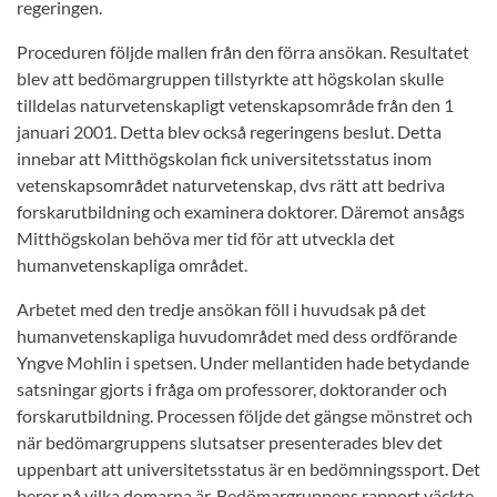
regeringen.
Proceduren följde mallen från den förra ansökan. Resultatet
blev att bedömargruppen tillstyrkte att högskolan skulle
tilldelas naturvetenskapligt vetenskapsområde från den 1
januari 2001. Detta blev också regeringens beslut. Detta
innebar att Mitthögskolan fick universitetsstatus inom
vetenskapsområdet naturvetenskap, dvs rätt att bedriva
forskarutbildning och examinera doktorer. Däremot ansågs
Mitthögskolan behöva mer tid för att utveckla det
humanvetenskapliga området.
Arbetet med den tredje ansökan föll i huvudsak på det
humanvetenskapliga huvudområdet med dess ordförande
Yngve Mohlin i spetsen. Under mellantiden hade betydande
satsningar gjorts i fråga om professorer, doktorander och
forskarutbildning. Processen följde det gängse mönstret och
när bedömargruppens slutsatser presenterades blev det
uppenbart att universitetsstatus är en bedömningssport. Det
beror på vilka domarna är. Bedömargruppens rapport väckte