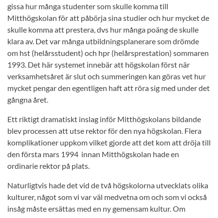
gissa hur många studenter som skulle komma till
Mitthögskolan för att påbörja sina studier och hur mycket de
skulle komma att prestera, dvs hur många poäng de skulle
klara av. Det var många utbildningsplanerare som drömde
om hst (helårsstudent) och hpr (helårsprestation) sommaren
1993. Det här systemet innebär att högskolan först när
verksamhetsåret är slut och summeringen kan göras vet hur
mycket pengar den egentligen haft att röra sig med under det
gångna året.
Ett riktigt dramatiskt inslag inför Mitthögskolans bildande
blev processen att utse rektor för den nya högskolan. Flera
komplikationer uppkom vilket gjorde att det kom att dröja till
den första mars 1994 innan Mitthögskolan hade en
ordinarie rektor på plats.
Naturligtvis hade det vid de två högskolorna utvecklats olika
kulturer, något som vi var väl medvetna om och som vi också
insåg måste ersättas med en ny gemensam kultur. Om