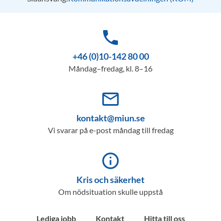
phone
+46 (0)10-142 80 00
Måndag–fredag, kl. 8–16
mail_outline
kontakt@miun.se
Vi svarar på e-post måndag till fredag
info_outline
Kris och säkerhet
Om nödsituation skulle uppstå
Lediga jobb
Kontakt
Hitta till oss