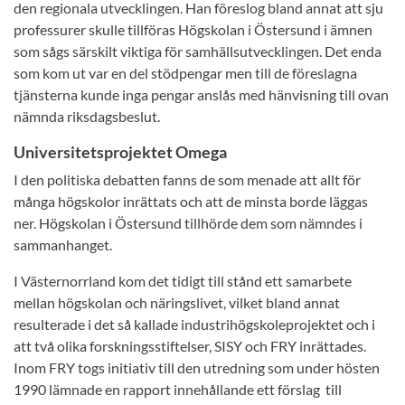
den regionala utvecklingen. Han föreslog bland annat att sju
professurer skulle tillföras Högskolan i Östersund i ämnen
som sågs särskilt viktiga för samhällsutvecklingen. Det enda
som kom ut var en del stödpengar men till de föreslagna
tjänsterna kunde inga pengar anslås med hänvisning till ovan
nämnda riksdagsbeslut.
Universitetsprojektet Omega
I den politiska debatten fanns de som menade att allt för
många högskolor inrättats och att de minsta borde läggas
ner. Högskolan i Östersund tillhörde dem som nämndes i
sammanhanget.
I Västernorrland kom det tidigt till stånd ett samarbete
mellan högskolan och näringslivet, vilket bland annat
resulterade i det så kallade industrihögskoleprojektet och i
att två olika forskningsstiftelser, SISY och FRY inrättades.
Inom FRY togs initiativ till den utredning som under hösten
1990 lämnade en rapport innehållande ett förslag till