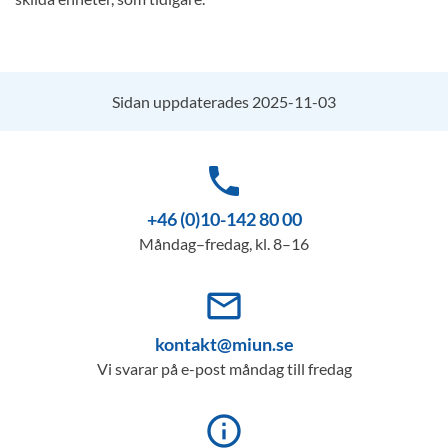
Sidan uppdaterades 2025-11-03
phone
+46 (0)10-142 80 00
Måndag–fredag, kl. 8–16
mail_outline
kontakt@miun.se
Vi svarar på e-post måndag till fredag
info_outline