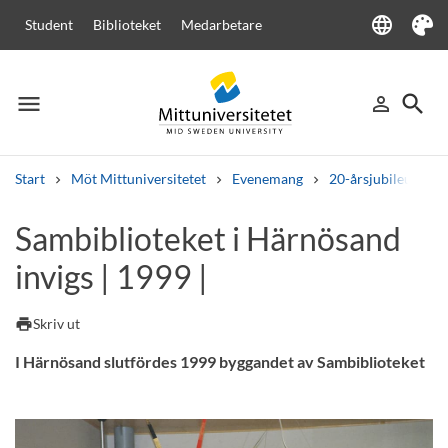
language
Student
Biblioteket
Medarbetare
Language
Tema
menu
search
person_outline
Meny
Logga in
Sök
Start
Möt Mittuniversitetet
Evenemang
20-årsjubileum
Sök
Sambiblioteket i Härnösand
Andra söktjänster
invigs | 1999 |
Kurser och program
Kursplaner
Välkomstbrev
Personal
Lediga jobb
print
Skriv ut
I Härnösand slutfördes 1999 byggandet av Sambiblioteket