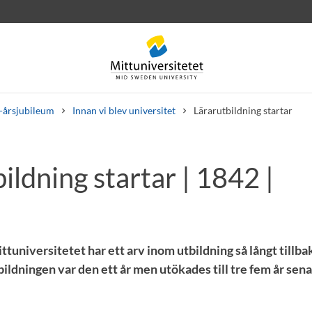
-årsjubileum
Innan vi blev universitet
Lärarutbildning startar
ildning startar | 1842 |
rev
Personal
Lediga jobb
tuniversitetet har ett arv inom utbildning så långt tillb
bildningen var den ett år men utökades till tre fem år sena