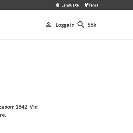
Language
Tema
language
search
person_outline
Logga in
Sök
aka som 1842. Vid
re.