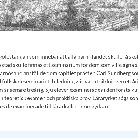
olestadgan som innebar att alla barn i landet skulle få sk
ftsstad skulle finnas ett seminarium för dem som ville ägna s
I Härnösand anställde domkapitlet prästen Carl Sundberg s
d folkskoleseminariet. Inledningsvis var utbildningen ettå
m år senare treårig. Sju elever examinerades i den första ku
en teoretisk examen och praktiska prov. Läraryrket sågs som
des de examinerade till lärarkallet i domkyrkan.