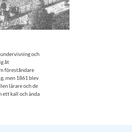
olundervisning och
ig åt
om föreståndare
rig, men 1861 blev
llen lärare och de
 ett kall och ända