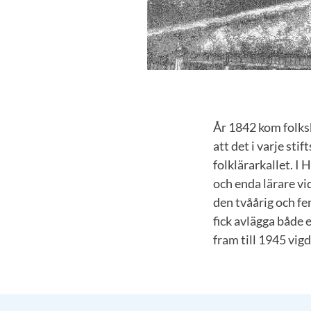
År 1842 kom folksk
att det i varje sti
folklärarkallet. 
och enda lärare vi
den tvåårig och fe
fick avlägga både 
fram till 1945 vig