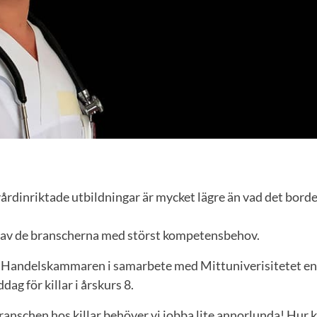
vårdinriktade utbildningar är mycket lägre än vad det bord
 av de branscherna med störst kompetensbehov.
r Handelskammaren i samarbete med Mittuniverisitetet en
ag för killar i årskurs 8.
branschen hos killar behöver vi jobba lite annorlunda! Hur k