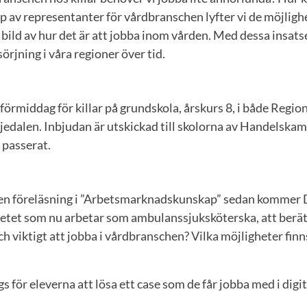
p av representanter för vårdbranschen lyfter vi de möjligh
bild av hur det är att jobba inom vården. Med dessa insatse
rjning i våra regioner över tid.
förmiddag för killar på grundskola, årskurs 8, i både Regi
edalen. Inbjudan är utskickad till skolorna av Handelska
 passerat.
t en föreläsning i ”Arbetsmarknadskunskap” sedan kommer 
tetet som nu arbetar som ambulanssjuksköterska, att berät
och viktigt att jobba i vårdbranschen? Vilka möjligheter fin
gs för eleverna att lösa ett case som de får jobba med i digi