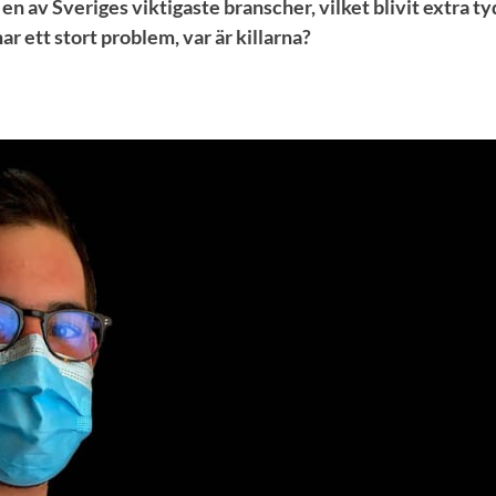
n av Sveriges viktigaste branscher, vilket blivit extra t
r ett stort problem, var är killarna?