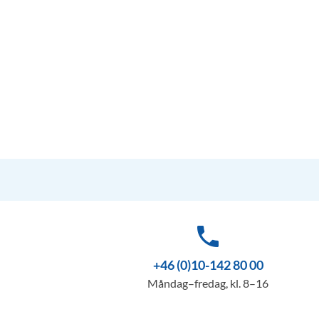
phone
+46 (0)10-142 80 00
Måndag–fredag, kl. 8–16