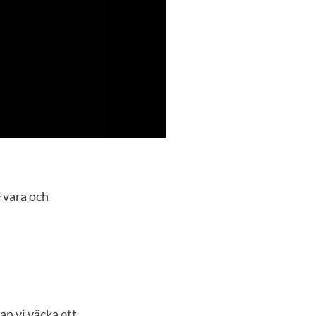
e vara och
an vi väcka ett