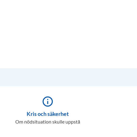
info_outline
Kris och säkerhet
Om nödsituation skulle uppstå