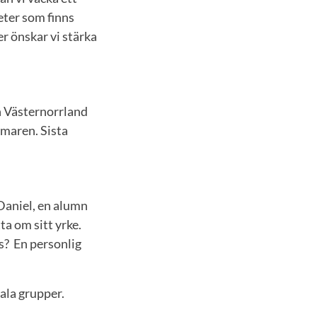
eter som finns
r önskar vi stärka
on Västernorrland
mmaren. Sista
Daniel, en alumn
ta om sitt yrke.
ns? En personlig
tala grupper.