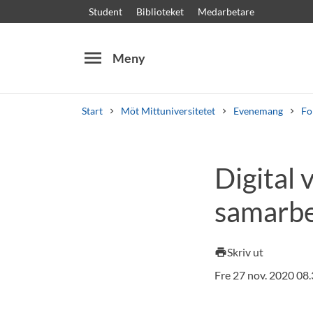
Student
Biblioteket
Medarbetare
menu
Meny
Start
Möt Mittuniversitetet
Evenemang
Fo
Sök
Andra söktjänster
Digital 
Kurser och program
Kursplaner
Välkomstb
samarb
Skriv ut
print
Fre 27 nov. 2020 08