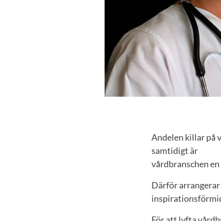
Andelen killar på 
samtidigt är
vårdbranschen en
Därför arrangera
inspirationsförmidd
För att lyfta vård