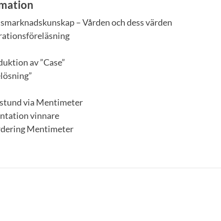
rmation
tsmarknadskunskap – Vården och dess värden
rationsföreläsning
duktion av ”Case”
lösning”
estund via Mentimeter
ntation vinnare
rdering Mentimeter