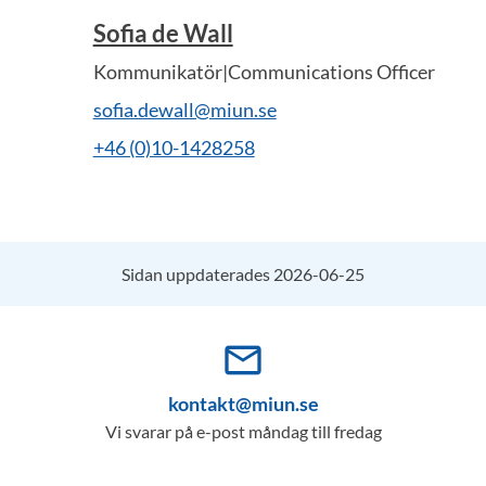
Sofia de Wall
Kommunikatör|Communications Officer
sofia.dewall@miun.se
+46 (0)10-1428258
Sidan uppdaterades 2026-06-25
mail_outline
kontakt@miun.se
Vi svarar på e-post måndag till fredag