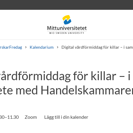
rskarFredag
Kalendarium
Digital vårdförmiddag för killar – i
vårdförmiddag för killar – i
rev
Personal
Lediga jobb
ete med Handelskammare
.30–11.30
Zoom