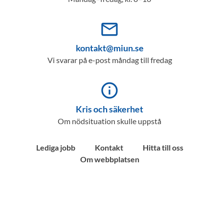
mail_outline
kontakt@miun.se
Vi svarar på e-post måndag till fredag
info_outline
Kris och säkerhet
Om nödsituation skulle uppstå
Lediga jobb
Kontakt
Hitta till oss
Om webbplatsen