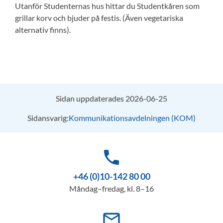
Utanför Studenternas hus hittar du Studentkåren som
grillar korv och bjuder på festis. (Även vegetariska
alternativ finns).
Sidan uppdaterades 2026-06-25
Sidansvarig:
Kommunikationsavdelningen (KOM)
phone
+46 (0)10-142 80 00
Måndag–fredag, kl. 8–16
mail_outline