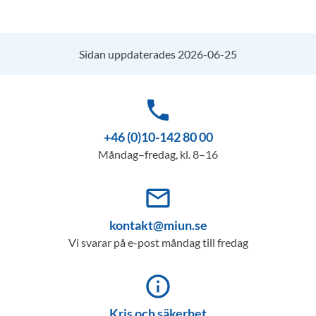
Sidan uppdaterades 2026-06-25
phone
+46 (0)10-142 80 00
Måndag–fredag, kl. 8–16
mail_outline
kontakt@miun.se
Vi svarar på e-post måndag till fredag
info_outline
Kris och säkerhet