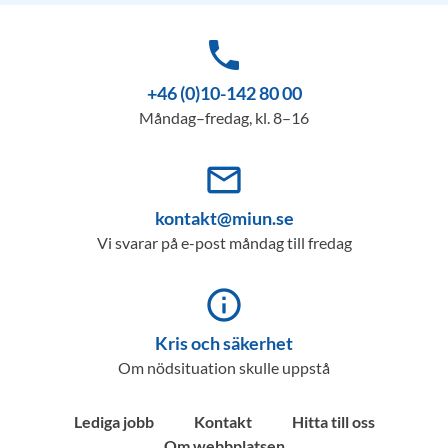
phone
+46 (0)10-142 80 00
Måndag–fredag, kl. 8–16
mail_outline
kontakt@miun.se
Vi svarar på e-post måndag till fredag
info_outline
Kris och säkerhet
Om nödsituation skulle uppstå
Lediga jobb
Kontakt
Hitta till oss
Om webbplatsen