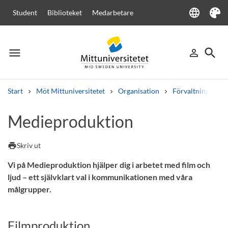
language
Student
Biblioteket
Medarbetare
Language
Tema
menu
search
person_outline
Meny
Logga in
Sök
Start
Möt Mittuniversitetet
Organisation
Förvaltningen
Sök
Medieproduktion
Andra söktjänster
Kurser och program
Kursplaner
Välkomstbrev
Personal
print
Skriv ut
Lediga jobb
Vi på Medieproduktion hjälper dig i arbetet med film och
ljud – ett självklart val i kommunikationen med våra
målgrupper.
Filmproduktion