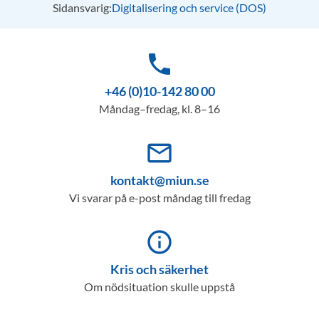
Sidansvarig:
Digitalisering och service (DOS)
phone
+46 (0)10-142 80 00
Måndag–fredag, kl. 8–16
mail_outline
kontakt@miun.se
Vi svarar på e-post måndag till fredag
info_outline
Kris och säkerhet
Om nödsituation skulle uppstå