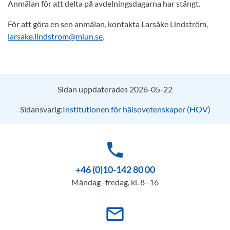
Anmälan för att delta på avdelningsdagarna har stängt.
För att göra en sen anmälan, kontakta Larsåke Lindström,
larsake.lindstrom@miun.se
.
Sidan uppdaterades 2026-05-22
Sidansvarig:
Institutionen för hälsovetenskaper (HOV)
phone
+46 (0)10-142 80 00
Måndag–fredag, kl. 8–16
mail_outline