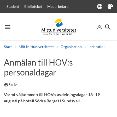
language
Student
Biblioteket
Medarbetare
Language
Tema
menu
search
person_outline
Meny
Logga in
Sök
Start
Möt Mittuniversitetet
Organisation
Institutioner
Sök
Anmälan till HOV:s
Andra söktjänster
personaldagar
Kurser och program
Kursplaner
Välkomstbrev
Personal
Lediga jobb
print
Skriv ut
Varmt välkommen till HOV:s avdelningsdagar 18–19
augusti på hotell Södra Berget i Sundsvall.