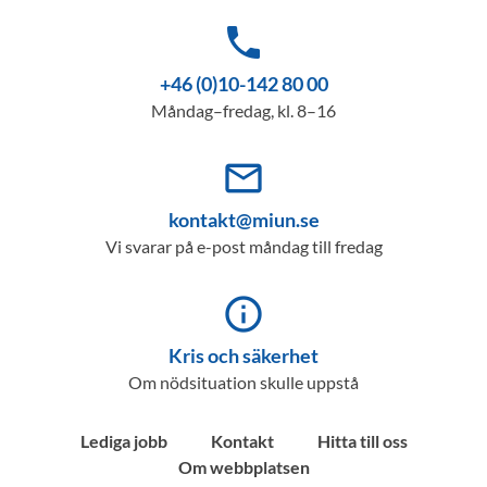
phone
+46 (0)10-142 80 00
Måndag–fredag, kl. 8–16
mail_outline
kontakt@miun.se
Vi svarar på e-post måndag till fredag
info_outline
Kris och säkerhet
Om nödsituation skulle uppstå
Lediga jobb
Kontakt
Hitta till oss
Om webbplatsen