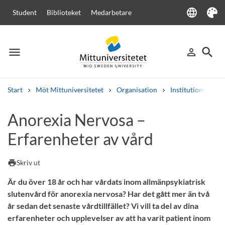
language
Student
Biblioteket
Medarbetare
Language
Tema
menu
search
person_outline
Meny
Logga in
Sök
Start
Möt Mittuniversitetet
Organisation
Institutioner
Sök
Anorexia Nervosa –
Andra söktjänster
Erfarenheter av vård
Kurser och program
Kursplaner
Välkomstbrev
Personal
Lediga jobb
print
Skriv ut
Är du över 18 år och har vårdats inom allmänpsykiatrisk
slutenvård för anorexia nervosa? Har det gått mer än två
år sedan det senaste vårdtillfället? Vi vill ta del av dina
erfarenheter och upplevelser av att ha varit patient inom