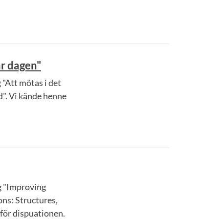
är dagen"
"Att mötas i det
rd". Vi kände henne
g "Improving
ons: Structures,
nför dispuationen.