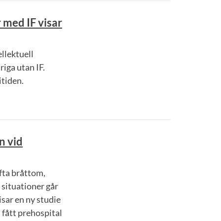
 med IF visar
llektuell
iga utan IF.
itiden.
n vid
fta bråttom,
situationer går
visar en ny studie
m fått prehospital