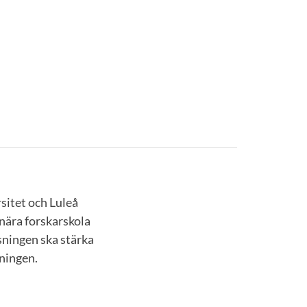
sitet och Luleå
knära forskarskola
sningen ska stärka
kningen.