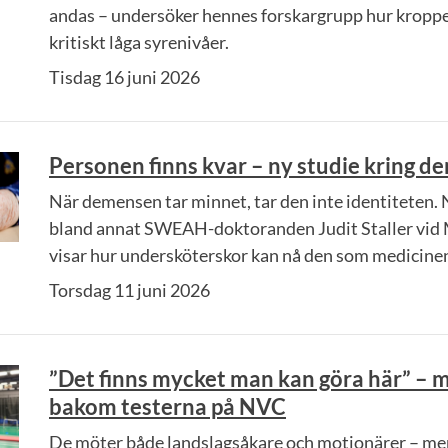
andas – undersöker hennes forskargrupp hur kropp
kritiskt låga syrenivåer.
Tisdag 16 juni 2026
Personen finns kvar – ny studie kring d
När demensen tar minnet, tar den inte identiteten. 
bland annat SWEAH-doktoranden Judit Staller vid 
visar hur undersköterskor kan nå den som medicinen
Torsdag 11 juni 2026
”Det finns mycket man kan göra här” – 
bakom testerna på NVC
De möter både landslagsåkare och motionärer – me