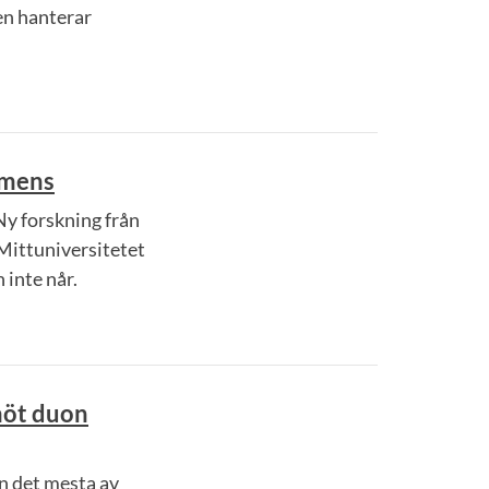
en hanterar
emens
Ny forskning från
Mittuniversitetet
 inte når.
möt duon
n det mesta av