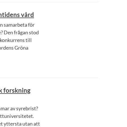
mtidens vård
n samarbeta för
e? Den frågan stod
konkurrens till
Nordens Gröna
k forskning
mar av syrebrist?
ttuniversitetet.
t yttersta utan att