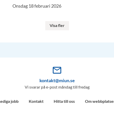
Onsdag 18 februari 2026
Visa fler
mail_outline
kontakt@miun.se
Vi svarar på e-post måndag till fredag
Lediga jobb
Kontakt
Hitta till oss
Om webbplatse