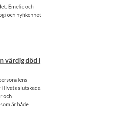
det. Emelie och
ogi och nyfikenhet
 värdig död i
tpersonalens
i livets slutskede.
r och
e som är både