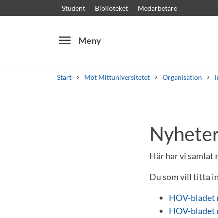
Student
Biblioteket
Medarbetare
menu
Meny
Start
Möt Mittuniversitetet
Organisation
I
Sök
Andra söktjänster
Nyheter
Kurser och program
Kursplaner
Välkomstb
Här har vi samlat
Du som vill titta 
HOV-bladet 
HOV-bladet 