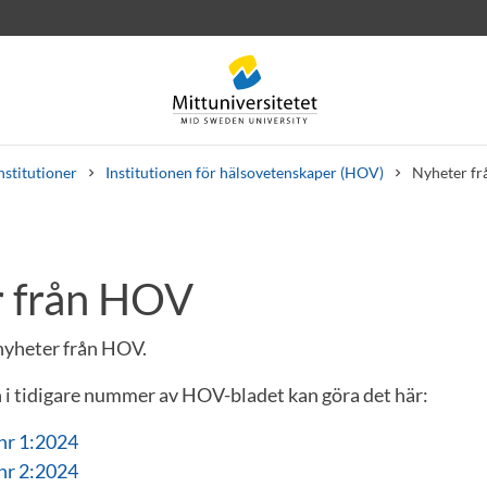
nstitutioner
Institutionen för hälsovetenskaper (HOV)
Nyheter f
 från HOV
rev
Personal
Lediga jobb
 nyheter från HOV.
in i tidigare nummer av HOV-bladet kan göra det här:
nr 1:2024
nr 2:2024