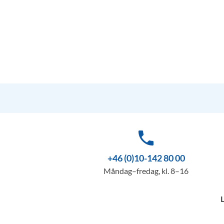
phone
+46 (0)10-142 80 00
Måndag–fredag, kl. 8–16