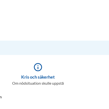
info_outline
Kris och säkerhet
Om nödsituation skulle uppstå
n