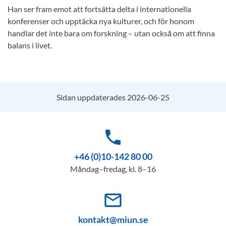
Han ser fram emot att fortsätta delta i internationella
konferenser och upptäcka nya kulturer, och för honom
handlar det inte bara om forskning – utan också om att finna
balans i livet.
Sidan uppdaterades 2026-06-25
phone
+46 (0)10-142 80 00
Måndag–fredag, kl. 8–16
mail_outline
kontakt@miun.se