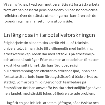
Vi var nyfikna på vad som motiverar Stig att fortsätta arbeta
trots att han passerat pensionsåldern. Vi bad honom också
reflektera över de största utmaningarna i karriären och de
förändringar han har sett inom sitt område.
En lång resa in i arbetslivsforskningen
Stig började sin akademiska karriär vid Luleå tekniska
universitet, där han läste till civilingenjör med inriktning
arbetsvetenskap, redan där med ett fokus på arbetsmiljö-
och arbetshälsofrågor. Efter examen arbetade han först som
akustikkonsult i Umeå, där han fördjupade sig i
bullerbekämpning och effekter av störande ljud, innan han
fortsatte sitt arbete inom företagshälsovård både privat och
statligt. Som arbetsmiljöingenjör och teamledare på
Statshälsan fick han ansvar för fysiska arbetsmiljöfrågor över
hela landet, med särskilt fokus på ljudrelaterade problem.
– Jag fick en god inblick i arbetsmiljöfrågor, både fysiska och