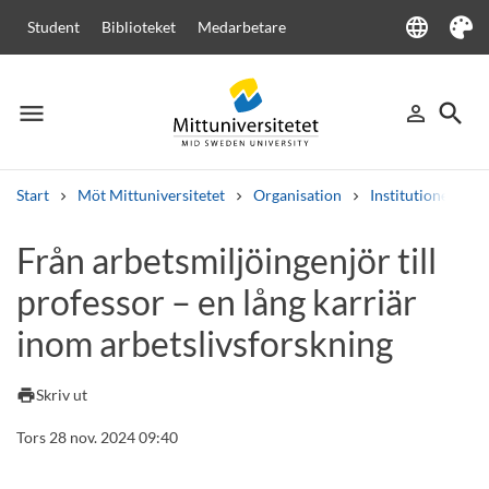
language
Student
Biblioteket
Medarbetare
Language
Tema
menu
search
person_outline
Meny
Logga in
Sök
Start
Möt Mittuniversitetet
Organisation
Institutioner
Sök
Från arbetsmiljöingenjör till
Andra söktjänster
professor – en lång karriär
Kurser och program
Kursplaner
Välkomstbrev
Personal
Lediga jobb
inom arbetslivsforskning
print
Skriv ut
Tors 28 nov. 2024 09:40