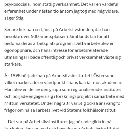
psykosociala, inom statlig verksamhet. Det var en värdefull
erfarenhet under nästan tio år som jag tog med mig vidare,
säger Stig.
Senare fick han en tjänst på Arbetslivsfonden, där han
besökte över 500 arbetsplatser i Jämtlands län för att
bedöma deras arbetsplatsprogram. Detta arbete blev en
ögonöppnare, och hans intresse för arbetsrelaterade
utmaningar i både offentlig och privat verksamhet växte sig
starkare.
År 1998 började han på Arbetslivsinstitutet i Östersund,
vilket markerade en vändpunkt i hans karriär mot akademin.
Han blev en del av den grupp som regionaliserade institutet
och började engagera sig i forskningsprojekt i samarbete med
Mittuniversitetet. Under några år var Stig också ansvarig för
frågor om hälsa i arbetslivet vid Statens folkhälsoinstitut.
– Det var på Arbetslivsinstitutet jag började glida in på
forskning. Jag var med och byggde upp Arbetslivsinstitutet