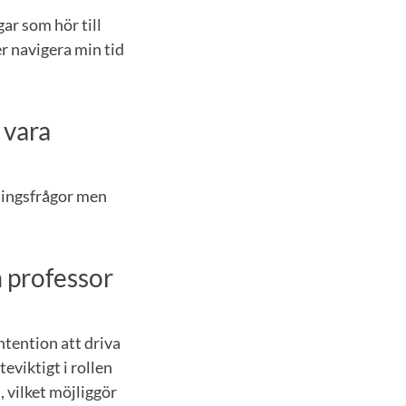
ar som hör till
r navigera min tid
 vara
ningsfrågor men
m professor
 intention att driva
eviktigt i rollen
, vilket möjliggör