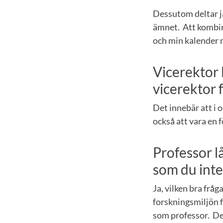
Dessutom deltar ja
ämnet. Att kombine
och min kalender m
Vicerektor l
vicerektor 
Det innebär att i
också att vara en 
Professor l
som du inte
Ja, vilken bra fråga
forskningsmiljön f
som professor. Det 