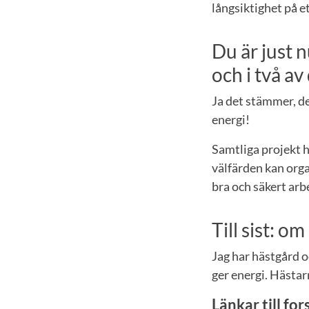
långsiktighet på et
Du är just 
och i två a
Ja det stämmer, det
energi!
Samtliga projekt h
välfärden kan orga
bra och säkert arbe
Till sist: o
Jag har hästgård o
ger energi. Hästar
Länkar till fo