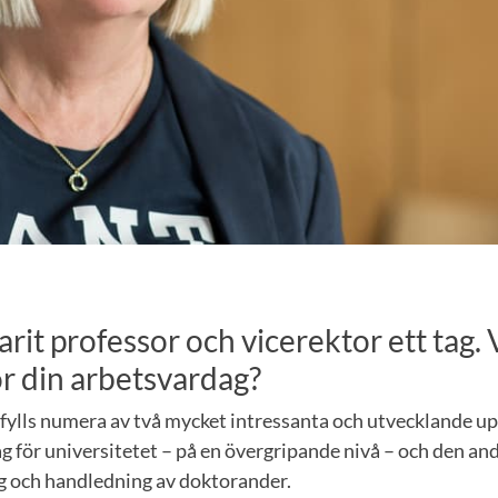
arit professor och vicerektor ett tag. 
ör din arbetsvardag?
ylls numera av två mycket intressanta och utvecklande upp
ag för universitetet – på en övergripande nivå – och den and
g och handledning av doktorander.