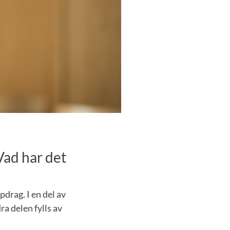
Vad har det
drag. I en del av
ra delen fylls av