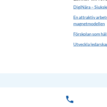
DigiNära – Sjuksk
En attraktiv arbets
magnetmodellen
Förskolan som häl
Utveckla ledarska
phone