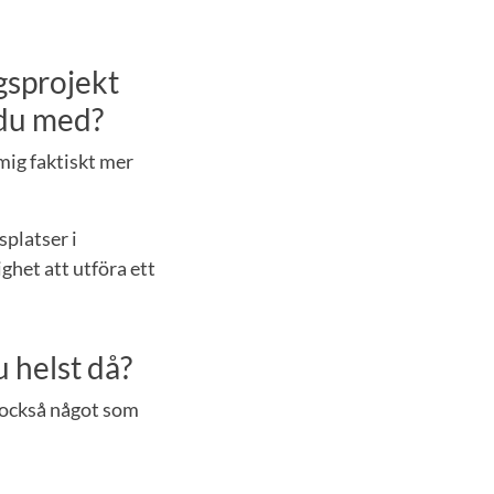
gsprojekt
 du med?
 mig faktiskt mer
splatser i
ghet att utföra ett
u helst då?
r också något som