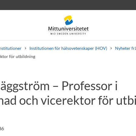
nstitutioner
Institutionen för hälsovetenskaper (HOV)
Nyheter f
tor för utbildning
äggström – Professor i
rev
Personal
Lediga jobb
ad och vicerektor för utb
36