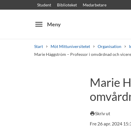
Student
Biblioteket
Medarbetare
menu
Meny
Start
Möt Mittuniversitetet
Organisation
I
Marie Häggström – Professor i omvårdnad och vicerek
Sök
Andra söktjänster
Marie H
Kurser och program
Kursplaner
Välkomstb
omvårdn
Skriv ut
print
Fre 26 apr. 2024 15: