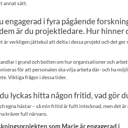
t annat sätt.
nu engagerad i fyra pågående forsknin
v dem är du projektledare. Hur hinner
 är verkligen jättekul att delta i dessa projekt och det ger
andlar i grund och botten om hur organisationer och arbet
niseras för att personalen ska vilja arbeta där- och ha möjli
te. Viktiga frågor i dessa tider.
m du lyckas hitta någon fritid, vad gör d
ch egna hästar – så min fritid är fullt intecknad, men det ä
na kräver full närvaro.
rskningsprojekten som Marie är engagerad i