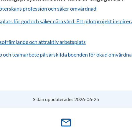
öterskans profession och säker omvårdnad
plats för god och säker nära vård. Ett pilotprojekt inspirer
sofrämjande och attraktiv arbetsplats
p och teamarbete på särskilda boenden för ökad omvårdna
Sidan uppdaterades 2026-06-25
mail_outline