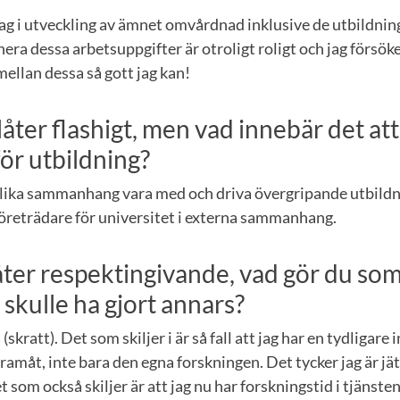
g i utveckling av ämnet omvårdnad inklusive de utbildning
ra dessa arbetsuppgifter är otroligt roligt och jag försöke
ellan dessa så gott jag kan!
åter flashigt, men vad innebär det att
för utbildning?
 olika sammanhang vara med och driva övergripande utbild
företrädare för universitet i externa sammanhang.
åter respektingivande, vad gör du so
 skulle ha gjort annars?
 (skratt). Det som skiljer i är så fall att jag har en tydligare
ramåt, inte bara den egna forskningen. Det tycker jag är jätt
som också skiljer är att jag nu har forskningstid i tjänsten