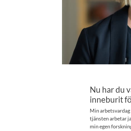
Nu har du v
inneburit f
Min arbetsvardag f
tjänsten arbetar j
min egen forsknin