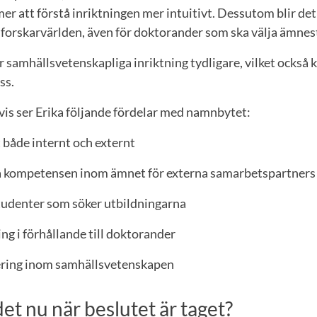
r att förstå inriktningen mer intuitivt. Dessutom blir det
 forskarvärlden, även för doktorander som ska välja ämnest
samhällsvetenskapliga inriktning tydligare, vilket också k
oss.
s ser Erika följande fördelar med namnbytet:
både internt och externt
a kompetensen inom ämnet för externa samarbetspartners 
tudenter som söker utbildningarna
ng i förhållande till doktorander
ering inom samhällsvetenskapen
et nu när beslutet är taget?