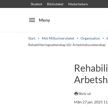
Student
Biblioteket
Medarbetare
menu
Meny
Start
Möt Mittuniversitetet
Organisation
I
Rehabiliteringsvetenskap blir Arbetshälsovetenskap
Sök
Andra söktjänster
Rehabili
Kurser och program
Kursplaner
Välkomstb
Arbetsh
Skriv ut
print
Mån 27 jan. 2025 11