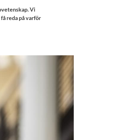
sovetenskap. Vi
 få reda på varför