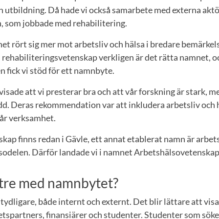
 utbildning. Då hade vi också samarbete med externa aktör
, som jobbade med rehabilitering.
t rört sig mer mot arbetsliv och hälsa i bredare bemärkels
l rehabiliteringsvetenskap verkligen är det rätta namnet, oc
 fick vi stöd för ett namnbyte.
isade att vi presterar bra och att vår forskning är stark, 
dd. Deras rekommendation var att inkludera arbetsliv och h
vår verksamhet.
kap finns redan i Gävle, ett annat etablerat namn är arbe
sodelen. Därför landade vi i namnet Arbetshälsovetenskap
ttre med namnbytet?
i tydligare, både internt och externt. Det blir lättare att v
spartners, finansiärer och studenter. Studenter som söke