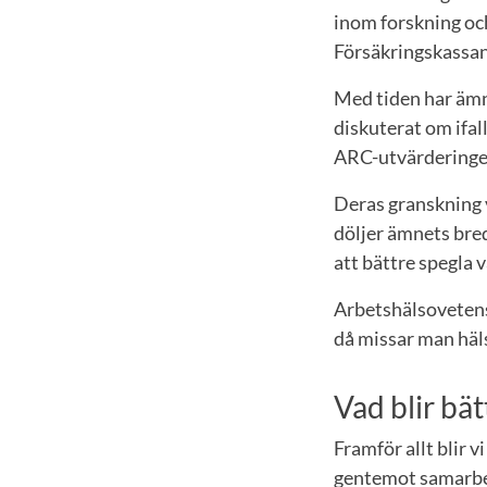
inom forskning och
Försäkringskassan
Med tiden har ämne
diskuterat om ifal
ARC-utvärderingen
Deras granskning v
döljer ämnets bre
att bättre spegla 
Arbetshälsovetens
då missar man häl
Vad blir bä
Framför allt blir v
gentemot samarbet