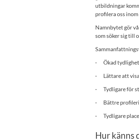
utbildningar komme
profilera oss inom
Namnbytet gör vår 
som söker sig till 
Sammanfattningsvi
· Ökad tydlighet 
· Lättare att vis
· Tydligare för s
· Bättre profileri
· Tydligare plac
Hur känns d