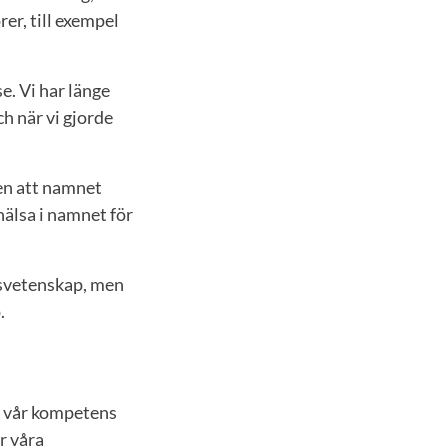
er, till exempel
e. Vi har länge
h när vi gjorde
men att namnet
älsa i namnet för
tsvetenskap, men
.
isa vår kompetens
r våra