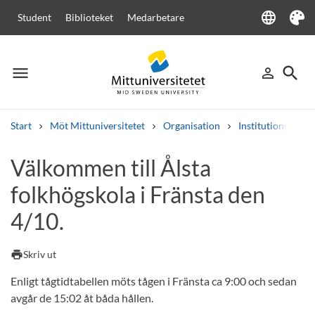
language
Student
Biblioteket
Medarbetare
Language
Tema
menu
search
person_outline
Meny
Logga in
Sök
Start
Möt Mittuniversitetet
Organisation
Institutioner
Sök
Välkommen till Ålsta
Andra söktjänster
folkhögskola i Fränsta den
Kurser och program
Kursplaner
Välkomstbrev
Personal
Lediga jobb
4/10.
print
Skriv ut
Enligt tågtidtabellen möts tågen i Fränsta ca 9:00 och sedan
avgår de 15:02 åt båda hållen.