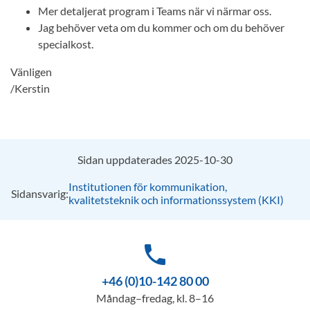
Mer detaljerat program i Teams när vi närmar oss.
Jag behöver veta om du kommer och om du behöver
specialkost.
Vänligen
/Kerstin
Sidan uppdaterades 2025-10-30
Institutionen för kommunikation,
Sidansvarig:
kvalitetsteknik och informationssystem (KKI)
phone
+46 (0)10-142 80 00
Måndag–fredag, kl. 8–16