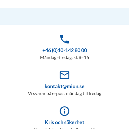
phone
+46 (0)10-142 80 00
Måndag–fredag, kl. 8–16
mail_outline
kontakt@miun.se
Vi svarar på e-post måndag till fredag
info_outline
Kris och säkerhet