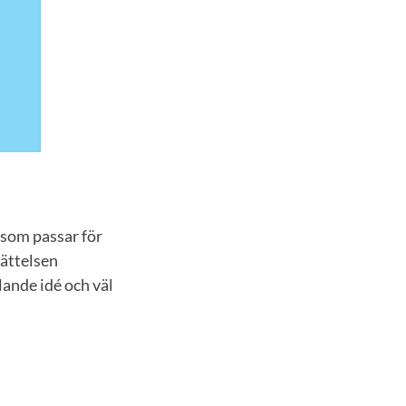
 som passar för
rättelsen
ålande idé och väl