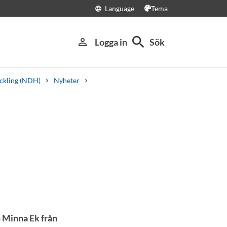
Language
Tema
language
search
person_outline
Logga in
Sök
eckling (NDH)
Nyheter
h Minna Ek från