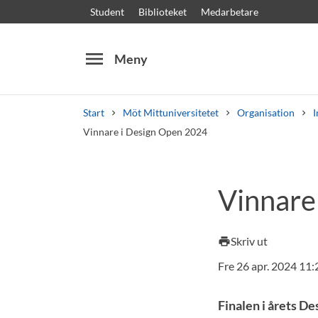
Student
Biblioteket
Medarbetare
menu
Meny
Start
Möt Mittuniversitetet
Organisation
I
Vinnare i Design Open 2024
Sök
Andra söktjänster
Vinnare
Kurser och program
Kursplaner
Välkomstb
Skriv ut
print
Fre 26 apr. 2024 11:
Finalen i årets D