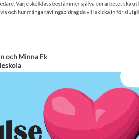
dare. Varje skolklass bestämmer själva om arbetet ska utfö
svis och hur många tävlingsbidrag de vill skicka in för slutg
on och Minna Ek
ieskola