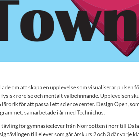
lade om att skapa en upplevelse som visualiserar pulsen fö
fysisk rörelse och mentalt välbefinnande. Upplevelsen sku
lärorik för att passa i ett science center. Design Open, so
grammet, samarbetade i år med Technichus.
tävling för gymnasieelever från Norrbotten i norr till Dalar
sig tävlingen till elever som går årskurs 2 och 3 där varje k