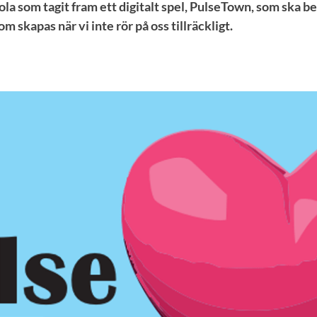
la som tagit fram ett digitalt spel, PulseTown, som ska 
 skapas när vi inte rör på oss tillräckligt.