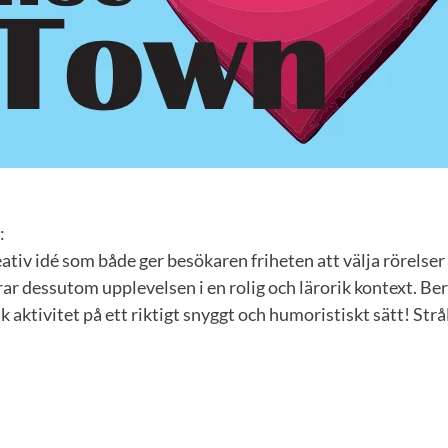
:
eativ idé som både ger besökaren friheten att välja rörelser
rar dessutom upplevelsen i en rolig och lärorik kontext. Be
sk aktivitet på ett riktigt snyggt och humoristiskt sätt! Str