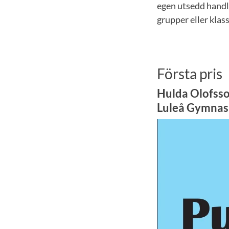
egen utsedd handle
grupper eller klas
Första pris
Hulda Olofss
Luleå Gymnas