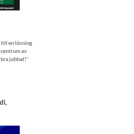
ill en lösning
i centrum av
 bra jobbat!"
di,