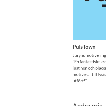
PulsTown
Juryns motivering
"En fantastiskt kr
just hen och place
motiverar till fysi
utfört!”
Andra pris