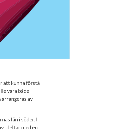
r att kunna förstå
lle vara både
m arrangeras av
nas län i söder. I
lass deltar med en