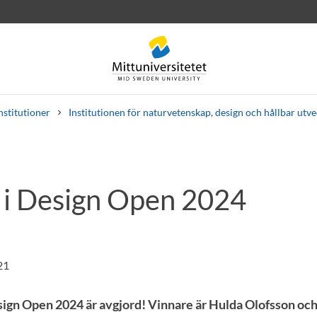
nstitutioner
Institutionen för naturvetenskap, design och hållbar utv
 i Design Open 2024
rev
Personal
Lediga jobb
21
esign Open 2024 är avgjord! Vinnare är Hulda Olofsson oc