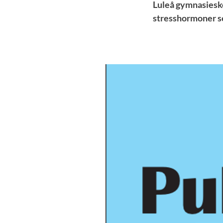
Luleå gymnasiesko
stresshormoner som